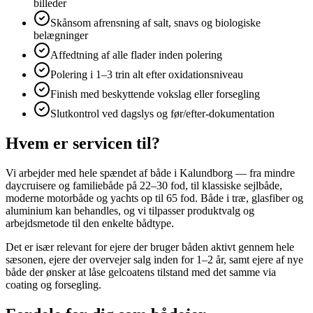
billeder
Skånsom afrensning af salt, snavs og biologiske
belægninger
Affedtning af alle flader inden polering
Polering i 1–3 trin alt efter oxidationsniveau
Finish med beskyttende vokslag eller forsegling
Slutkontrol ved dagslys og før/efter-dokumentation
Hvem er servicen til?
Vi arbejder med hele spændet af både i Kalundborg — fra mindre
daycruisere og familiebåde på 22–30 fod, til klassiske sejlbåde,
moderne motorbåde og yachts op til 65 fod. Både i træ, glasfiber og
aluminium kan behandles, og vi tilpasser produktvalg og
arbejdsmetode til den enkelte bådtype.
Det er især relevant for ejere der bruger båden aktivt gennem hele
sæsonen, ejere der overvejer salg inden for 1–2 år, samt ejere af nye
både der ønsker at låse gelcoatens tilstand med det samme via
coating og forsegling.