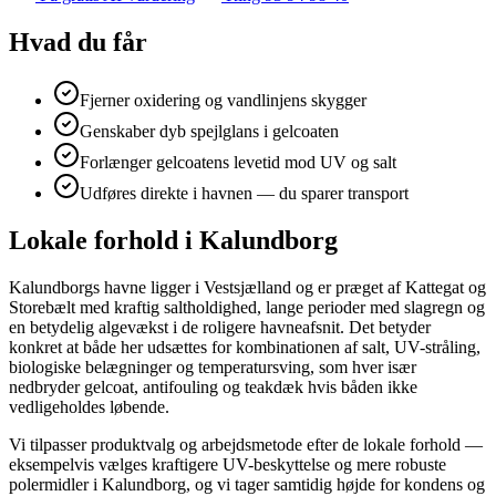
Hvad du får
Fjerner oxidering og vandlinjens skygger
Genskaber dyb spejlglans i gelcoaten
Forlænger gelcoatens levetid mod UV og salt
Udføres direkte i havnen — du sparer transport
Lokale forhold i Kalundborg
Kalundborgs havne ligger i Vestsjælland og er præget af Kattegat og
Storebælt med kraftig saltholdighed, lange perioder med slagregn og
en betydelig algevækst i de roligere havneafsnit. Det betyder
konkret at både her udsættes for kombinationen af salt, UV-stråling,
biologiske belægninger og temperatursving, som hver især
nedbryder gelcoat, antifouling og teakdæk hvis båden ikke
vedligeholdes løbende.
Vi tilpasser produktvalg og arbejdsmetode efter de lokale forhold —
eksempelvis vælges kraftigere UV-beskyttelse og mere robuste
polermidler i Kalundborg, og vi tager samtidig højde for kondens og