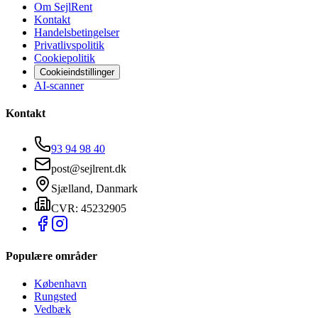
Om SejlRent
Kontakt
Handelsbetingelser
Privatlivspolitik
Cookiepolitik
Cookieindstillinger
AI-scanner
Kontakt
93 94 98 40
post@sejlrent.dk
Sjælland, Danmark
CVR: 45232905
Populære områder
København
Rungsted
Vedbæk