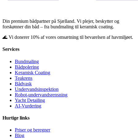
Din premium bådpartner på Sjælland. Vi plejer, beskytter og
forskønner din båd – fra bundmaling til keramisk coating.
🌊 Vi donerer 10% af vores omsætning til bevarelsen af havmiljøet.
Services
Bundmaling
Bådpolering
Keramisk Coating
Teakrens
Bådvask
Undervandsinspektion
Robot-undervandsrensning
Yacht Detailing
AI-Vurdering
Hurtige links
Priser og beregner
Blog