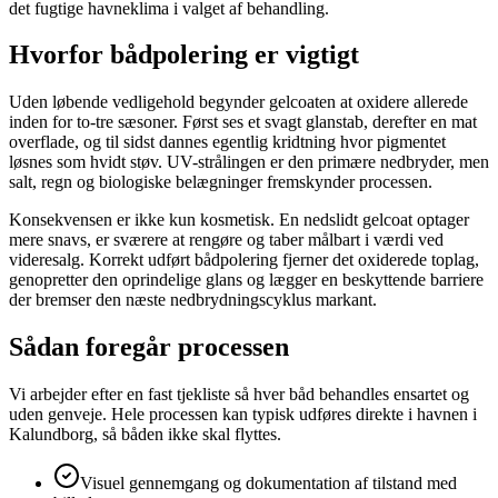
det fugtige havneklima i valget af behandling.
Hvorfor bådpolering er vigtigt
Uden løbende vedligehold begynder gelcoaten at oxidere allerede
inden for to-tre sæsoner. Først ses et svagt glanstab, derefter en mat
overflade, og til sidst dannes egentlig kridtning hvor pigmentet
løsnes som hvidt støv. UV-strålingen er den primære nedbryder, men
salt, regn og biologiske belægninger fremskynder processen.
Konsekvensen er ikke kun kosmetisk. En nedslidt gelcoat optager
mere snavs, er sværere at rengøre og taber målbart i værdi ved
videresalg. Korrekt udført bådpolering fjerner det oxiderede toplag,
genopretter den oprindelige glans og lægger en beskyttende barriere
der bremser den næste nedbrydningscyklus markant.
Sådan foregår processen
Vi arbejder efter en fast tjekliste så hver båd behandles ensartet og
uden genveje. Hele processen kan typisk udføres direkte i havnen i
Kalundborg, så båden ikke skal flyttes.
Visuel gennemgang og dokumentation af tilstand med