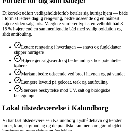
Fordele for dig som bådejer
Et korrekt udført vedligeholdsforløb betaler sig hurtigt hjem — både
i form af lettere daglig rengøring, bedre udseende og en målbart
højere videresalgspris. Mæglere vurderer typisk en velholdt båd 8–
15 % højere end en sammenlignelig båd med synlig oxidation og
slidt antifouling.
Lettere rengøring i hverdagen — snavs og fugleklatter
slipper hurtigere
Højere gensalgsværdi og bedre indtryk hos potentielle
købere
Markant bedre udseende ved bro, i havnen og på vandet
Længere levetid på gelcoat, teak og antifouling
Stærkere beskyttelse mod UV, salt og biologiske
belægninger
Lokal tilstedeværelse i Kalundborg
Vi har fast tilstedeværelse i Kalundborg Lystbådehavn og kender
broer, kran, strømudtag og de praktiske rammer som gør arbejdet
hurtigere og mere skånsomt for båden.