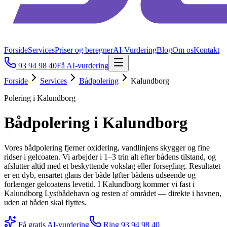
Forside
Services
Priser og beregner
AI-Vurdering
Blog
Om os
Kontakt
93 94 98 40
Få AI-vurdering
Forside
Services
Bådpolering
Kalundborg
Polering i Kalundborg
Bådpolering i Kalundborg
Vores bådpolering fjerner oxidering, vandlinjens skygger og fine
ridser i gelcoaten. Vi arbejder i 1–3 trin alt efter bådens tilstand, og
afslutter altid med et beskyttende vokslag eller forsegling. Resultatet
er en dyb, ensartet glans der både løfter bådens udseende og
forlænger gelcoatens levetid. I Kalundborg kommer vi fast i
Kalundborg Lystbådehavn og resten af området — direkte i havnen,
uden at båden skal flyttes.
Få gratis AI-vurdering
Ring
93 94 98 40