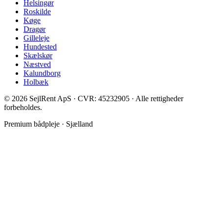
Helsingør
Roskilde
Køge
Dragør
Gilleleje
Hundested
Skælskør
Næstved
Kalundborg
Holbæk
©
2026
SejlRent ApS · CVR: 45232905 · Alle rettigheder
forbeholdes.
Premium bådpleje · Sjælland