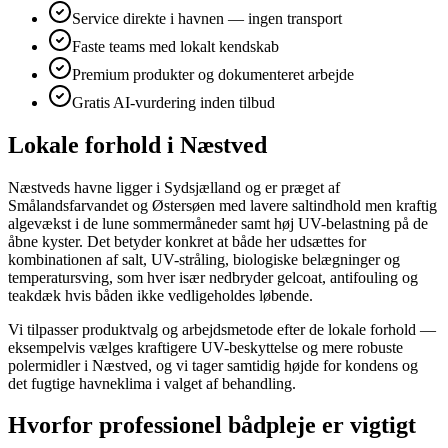
Service direkte i havnen — ingen transport
Faste teams med lokalt kendskab
Premium produkter og dokumenteret arbejde
Gratis AI-vurdering inden tilbud
Lokale forhold i Næstved
Næstveds havne ligger i Sydsjælland og er præget af
Smålandsfarvandet og Østersøen med lavere saltindhold men kraftig
algevækst i de lune sommermåneder samt høj UV-belastning på de
åbne kyster. Det betyder konkret at både her udsættes for
kombinationen af salt, UV-stråling, biologiske belægninger og
temperatursving, som hver især nedbryder gelcoat, antifouling og
teakdæk hvis båden ikke vedligeholdes løbende.
Vi tilpasser produktvalg og arbejdsmetode efter de lokale forhold —
eksempelvis vælges kraftigere UV-beskyttelse og mere robuste
polermidler i Næstved, og vi tager samtidig højde for kondens og
det fugtige havneklima i valget af behandling.
Hvorfor professionel bådpleje er vigtigt