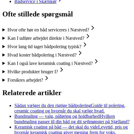
Bådservice i Skælskør
Ofte stillede spørgsmål
Hvor ofte bør en båd serviceres i Næstved?
Kan I udføre arbejdet direkte i Næstved?
Hvor lang tid tager bådpolering typisk?
Hvad koster bådpolering i Næstved?
Kan I også lave keramisk coating i Næstved?
Hvilke produkter bruger I?
Forsikres arbejdet?
Relaterede artikler
Sådan vælger du den rigtige bådpolering
Guide til polering,
ceramic coating og hvornår du skal vælge hvad.
Bundmaling — valg, påføring og holdbarhed
Hvilken
bundmaling passer til din båd og dit sejlmønster på Sjælland?
Keramisk coating på båd — det skal du vide
Levetid, pris og
hvornår keramisk coating giver mening frem for voks.