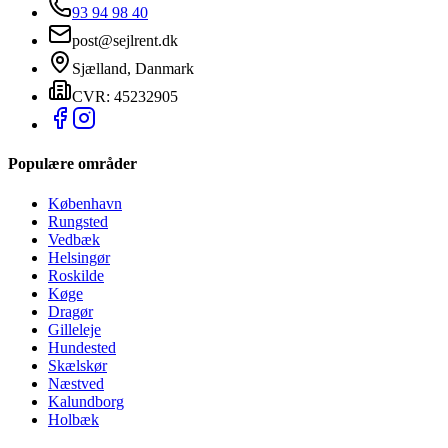
93 94 98 40
post@sejlrent.dk
Sjælland, Danmark
CVR: 45232905
Populære områder
København
Rungsted
Vedbæk
Helsingør
Roskilde
Køge
Dragør
Gilleleje
Hundested
Skælskør
Næstved
Kalundborg
Holbæk