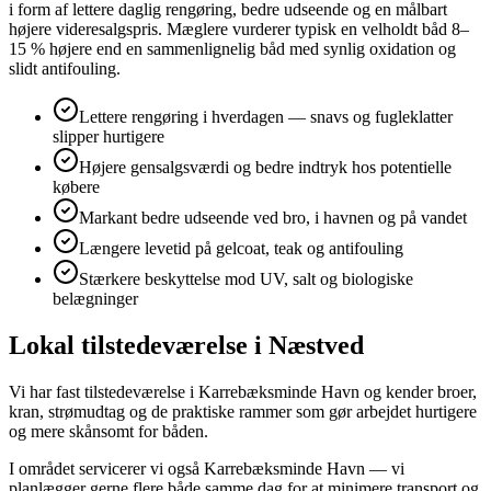
i form af lettere daglig rengøring, bedre udseende og en målbart
højere videresalgspris. Mæglere vurderer typisk en velholdt båd 8–
15 % højere end en sammenlignelig båd med synlig oxidation og
slidt antifouling.
Lettere rengøring i hverdagen — snavs og fugleklatter
slipper hurtigere
Højere gensalgsværdi og bedre indtryk hos potentielle
købere
Markant bedre udseende ved bro, i havnen og på vandet
Længere levetid på gelcoat, teak og antifouling
Stærkere beskyttelse mod UV, salt og biologiske
belægninger
Lokal tilstedeværelse i Næstved
Vi har fast tilstedeværelse i Karrebæksminde Havn og kender broer,
kran, strømudtag og de praktiske rammer som gør arbejdet hurtigere
og mere skånsomt for båden.
I området servicerer vi også Karrebæksminde Havn — vi
planlægger gerne flere både samme dag for at minimere transport og