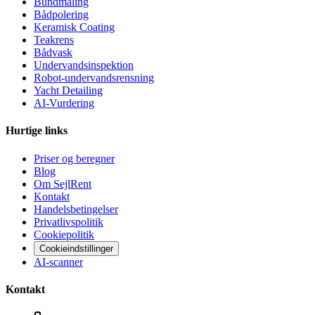
Bundmaling
Bådpolering
Keramisk Coating
Teakrens
Bådvask
Undervandsinspektion
Robot-undervandsrensning
Yacht Detailing
AI-Vurdering
Hurtige links
Priser og beregner
Blog
Om SejlRent
Kontakt
Handelsbetingelser
Privatlivspolitik
Cookiepolitik
Cookieindstillinger
AI-scanner
Kontakt