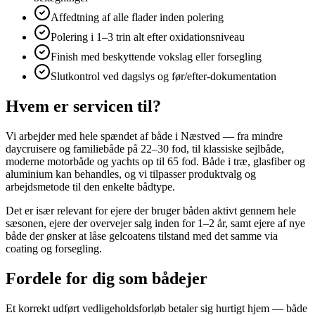
Affedtning af alle flader inden polering
Polering i 1–3 trin alt efter oxidationsniveau
Finish med beskyttende vokslag eller forsegling
Slutkontrol ved dagslys og før/efter-dokumentation
Hvem er servicen til?
Vi arbejder med hele spændet af både i Næstved — fra mindre
daycruisere og familiebåde på 22–30 fod, til klassiske sejlbåde,
moderne motorbåde og yachts op til 65 fod. Både i træ, glasfiber og
aluminium kan behandles, og vi tilpasser produktvalg og
arbejdsmetode til den enkelte bådtype.
Det er især relevant for ejere der bruger båden aktivt gennem hele
sæsonen, ejere der overvejer salg inden for 1–2 år, samt ejere af nye
både der ønsker at låse gelcoatens tilstand med det samme via
coating og forsegling.
Fordele for dig som bådejer
Et korrekt udført vedligeholdsforløb betaler sig hurtigt hjem — både