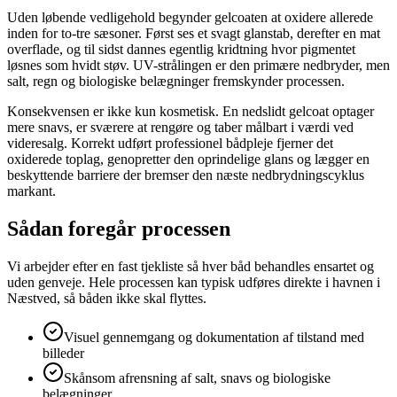
Uden løbende vedligehold begynder gelcoaten at oxidere allerede
inden for to-tre sæsoner. Først ses et svagt glanstab, derefter en mat
overflade, og til sidst dannes egentlig kridtning hvor pigmentet
løsnes som hvidt støv. UV-strålingen er den primære nedbryder, men
salt, regn og biologiske belægninger fremskynder processen.
Konsekvensen er ikke kun kosmetisk. En nedslidt gelcoat optager
mere snavs, er sværere at rengøre og taber målbart i værdi ved
videresalg. Korrekt udført professionel bådpleje fjerner det
oxiderede toplag, genopretter den oprindelige glans og lægger en
beskyttende barriere der bremser den næste nedbrydningscyklus
markant.
Sådan foregår processen
Vi arbejder efter en fast tjekliste så hver båd behandles ensartet og
uden genveje. Hele processen kan typisk udføres direkte i havnen i
Næstved, så båden ikke skal flyttes.
Visuel gennemgang og dokumentation af tilstand med
billeder
Skånsom afrensning af salt, snavs og biologiske
belægninger