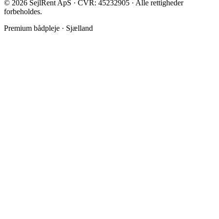
©
2026
SejlRent ApS · CVR: 45232905 · Alle rettigheder
forbeholdes.
Premium bådpleje · Sjælland