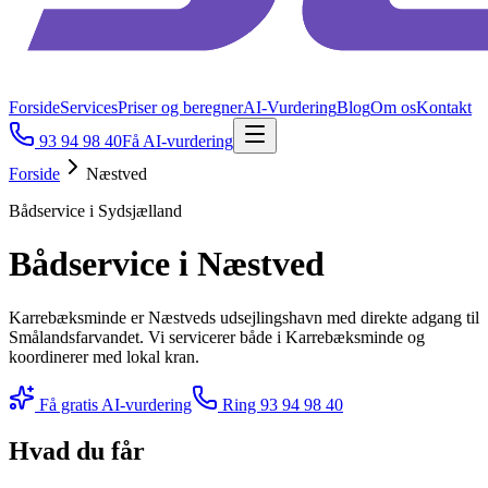
Forside
Services
Priser og beregner
AI-Vurdering
Blog
Om os
Kontakt
93 94 98 40
Få AI-vurdering
Forside
Næstved
Bådservice i Sydsjælland
Bådservice i Næstved
Karrebæksminde er Næstveds udsejlingshavn med direkte adgang til
Smålandsfarvandet. Vi servicerer både i Karrebæksminde og
koordinerer med lokal kran.
Få gratis AI-vurdering
Ring
93 94 98 40
Hvad du får