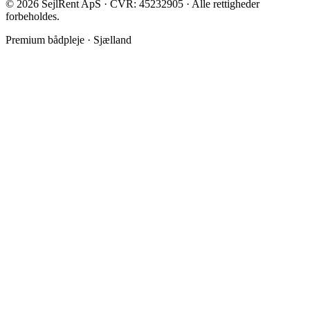
©
2026
SejlRent ApS · CVR: 45232905 · Alle rettigheder
forbeholdes.
Premium bådpleje · Sjælland