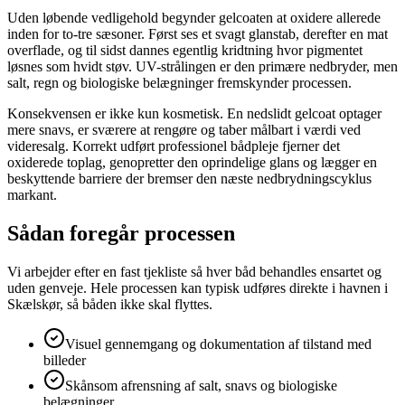
Uden løbende vedligehold begynder gelcoaten at oxidere allerede
inden for to-tre sæsoner. Først ses et svagt glanstab, derefter en mat
overflade, og til sidst dannes egentlig kridtning hvor pigmentet
løsnes som hvidt støv. UV-strålingen er den primære nedbryder, men
salt, regn og biologiske belægninger fremskynder processen.
Konsekvensen er ikke kun kosmetisk. En nedslidt gelcoat optager
mere snavs, er sværere at rengøre og taber målbart i værdi ved
videresalg. Korrekt udført professionel bådpleje fjerner det
oxiderede toplag, genopretter den oprindelige glans og lægger en
beskyttende barriere der bremser den næste nedbrydningscyklus
markant.
Sådan foregår processen
Vi arbejder efter en fast tjekliste så hver båd behandles ensartet og
uden genveje. Hele processen kan typisk udføres direkte i havnen i
Skælskør, så båden ikke skal flyttes.
Visuel gennemgang og dokumentation af tilstand med
billeder
Skånsom afrensning af salt, snavs og biologiske
belægninger