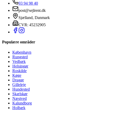
93 94 98 40
post@sejlrent.dk
Sjælland, Danmark
CVR: 45232905
Populære områder
København
Rungsted
Vedbæk
Helsingør
Roskilde
Køge
Dragør
Gilleleje
Hundested
Skælskør
Næstved
Kalundborg
Holbæk