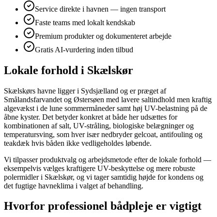
Service direkte i havnen — ingen transport
Faste teams med lokalt kendskab
Premium produkter og dokumenteret arbejde
Gratis AI-vurdering inden tilbud
Lokale forhold i Skælskør
Skælskørs havne ligger i Sydsjælland og er præget af
Smålandsfarvandet og Østersøen med lavere saltindhold men kraftig
algevækst i de lune sommermåneder samt høj UV-belastning på de
åbne kyster. Det betyder konkret at både her udsættes for
kombinationen af salt, UV-stråling, biologiske belægninger og
temperatursving, som hver især nedbryder gelcoat, antifouling og
teakdæk hvis båden ikke vedligeholdes løbende.
Vi tilpasser produktvalg og arbejdsmetode efter de lokale forhold —
eksempelvis vælges kraftigere UV-beskyttelse og mere robuste
polermidler i Skælskør, og vi tager samtidig højde for kondens og
det fugtige havneklima i valget af behandling.
Hvorfor professionel bådpleje er vigtigt