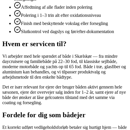
Affedtning af alle flader inden polering
Polering i 1–3 trin alt efter oxidationsniveau
Finish med beskyttende vokslag eller forsegling
Slutkontrol ved dagslys og før/efter-dokumentation
Hvem er servicen til?
Vi arbejder med hele spændet af både i Skælskør — fra mindre
daycruisere og familiebåde på 22–30 fod, til klassiske sejlbåde,
moderne motorbåde og yachts op til 65 fod. Både i træ, glasfiber og
aluminium kan behandles, og vi tilpasser produktvalg og
arbejdsmetode til den enkelte bådtype.
Det er især relevant for ejere der bruger båden aktivt gennem hele
sæsonen, ejere der overvejer salg inden for 1–2 år, samt ejere af nye
både der ønsker at låse gelcoatens tilstand med det samme via
coating og forsegling.
Fordele for dig som bådejer
Et korrekt udført vedligeholdsforløb betaler sig hurtigt hjem — både