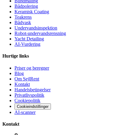
Bundmaling
Bådpolering
Keramisk Coating
Teakrens
Bådvask
Undervandsinspektion
Robot-undervandsrensning
Yacht Detailing
AI-Vurdering
Hurtige links
Priser og beregner
Blog
Om SejlRent
Kontakt
Handelsbetingelser
Privatlivspolitik
Cookiepolitik
Cookieindstillinger
AI-scanner
Kontakt