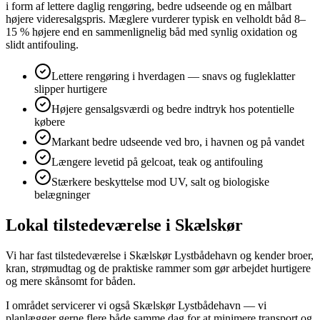
i form af lettere daglig rengøring, bedre udseende og en målbart
højere videresalgspris. Mæglere vurderer typisk en velholdt båd 8–
15 % højere end en sammenlignelig båd med synlig oxidation og
slidt antifouling.
Lettere rengøring i hverdagen — snavs og fugleklatter
slipper hurtigere
Højere gensalgsværdi og bedre indtryk hos potentielle
købere
Markant bedre udseende ved bro, i havnen og på vandet
Længere levetid på gelcoat, teak og antifouling
Stærkere beskyttelse mod UV, salt og biologiske
belægninger
Lokal tilstedeværelse i Skælskør
Vi har fast tilstedeværelse i Skælskør Lystbådehavn og kender broer,
kran, strømudtag og de praktiske rammer som gør arbejdet hurtigere
og mere skånsomt for båden.
I området servicerer vi også Skælskør Lystbådehavn — vi
planlægger gerne flere både samme dag for at minimere transport og