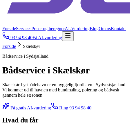
Forside
Services
Priser og beregner
AI-Vurdering
Blog
Om os
Kontakt
93 94 98 40
Få AI-vurdering
Forside
Skælskør
Bådservice i Sydsjælland
Bådservice i Skælskør
Skælskør Lystbådehavn er en hyggelig fjordhavn i Sydvestsjælland.
Vi kommer ud til havnen med bundmaling, polering og bådvask
gennem hele sæsonen.
Få gratis AI-vurdering
Ring
93 94 98 40
Hvad du får