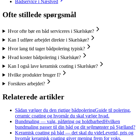
Bådservice i Næstved
Ofte stillede spørgsmål
Hvor ofte bør en båd serviceres i Skælskør?
Kan I udføre arbejdet direkte i Skælskør?
Hvor lang tid tager bådpolering typisk?
Hvad koster bådpolering i Skælskør?
Kan I også lave keramisk coating i Skælskør?
Hvilke produkter bruger I?
Forsikres arbejdet?
Relaterede artikler
Sådan vælger du den rigtige bådpolering
Guide til polering,
ceramic coating og hvornår du skal vælge hvad.
Bundmaling — valg, påføring og holdbarhed
Hvilken
bundmaling passer til din båd og dit sejlmønster på Sjælland?
Keramisk coating på båd — det skal du vide
Levetid, pris og
hvornår keramisk coating giver mening frem for voks.