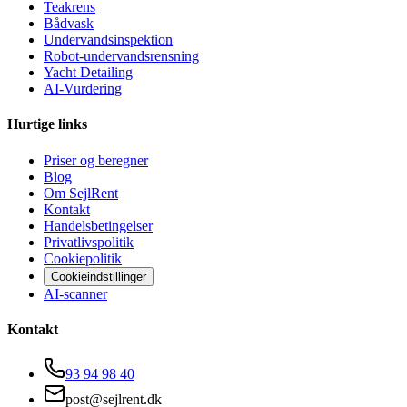
Teakrens
Bådvask
Undervandsinspektion
Robot-undervandsrensning
Yacht Detailing
AI-Vurdering
Hurtige links
Priser og beregner
Blog
Om SejlRent
Kontakt
Handelsbetingelser
Privatlivspolitik
Cookiepolitik
Cookieindstillinger
AI-scanner
Kontakt
93 94 98 40
post@sejlrent.dk