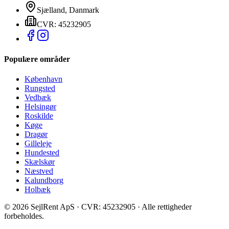
Sjælland, Danmark
CVR: 45232905
Populære områder
København
Rungsted
Vedbæk
Helsingør
Roskilde
Køge
Dragør
Gilleleje
Hundested
Skælskør
Næstved
Kalundborg
Holbæk
©
2026
SejlRent ApS · CVR: 45232905 · Alle rettigheder
forbeholdes.