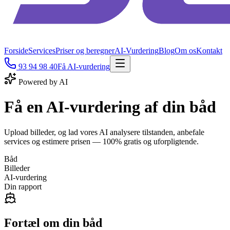
Forside
Services
Priser og beregner
AI-Vurdering
Blog
Om os
Kontakt
93 94 98 40
Få AI-vurdering
Powered by AI
Få en
AI-vurdering
af din båd
Upload billeder, og lad vores AI analysere tilstanden, anbefale
services og estimere prisen — 100% gratis og uforpligtende.
Båd
Billeder
AI-vurdering
Din rapport
Fortæl om din båd