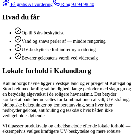
Få gratis AI-vurdering
Ring
93 94 98 40
Hvad du får
Op til 5 års beskyttelse
Vand og snavs perler af — mindre rengøring
UV-beskyttelse forhindrer ny oxidering
Bevarer gelcoatens værdi ved videresalg
Lokale forhold i Kalundborg
Kalundborgs havne ligger i Vestsjælland og er præget af Kattegat og
Storebælt med kraftig saltholdighed, lange perioder med slagregn og
en betydelig algevækst i de roligere havneafsnit. Det betyder
konkret at både her udsættes for kombinationen af salt, UV-stråling,
biologiske belægninger og temperatursving, som hver især
nedbryder gelcoat, antifouling og teakdæk hvis båden ikke
vedligeholdes løbende.
Vi tilpasser produktvalg og arbejdsmetode efter de lokale forhold —
eksempelvis vælges kraftigere UV-beskyttelse og mere robuste