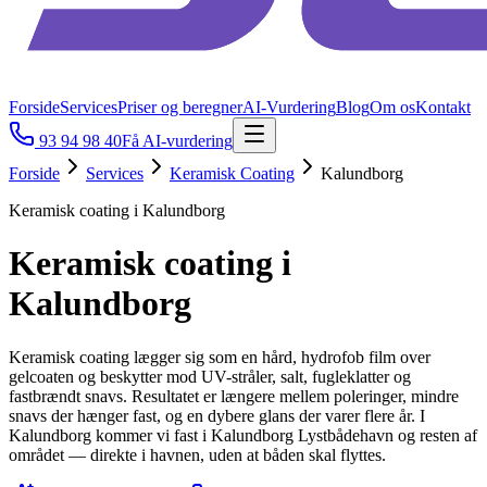
Forside
Services
Priser og beregner
AI-Vurdering
Blog
Om os
Kontakt
93 94 98 40
Få AI-vurdering
Forside
Services
Keramisk Coating
Kalundborg
Keramisk coating i Kalundborg
Keramisk coating i
Kalundborg
Keramisk coating lægger sig som en hård, hydrofob film over
gelcoaten og beskytter mod UV-stråler, salt, fugleklatter og
fastbrændt snavs. Resultatet er længere mellem poleringer, mindre
snavs der hænger fast, og en dybere glans der varer flere år. I
Kalundborg kommer vi fast i Kalundborg Lystbådehavn og resten af
området — direkte i havnen, uden at båden skal flyttes.