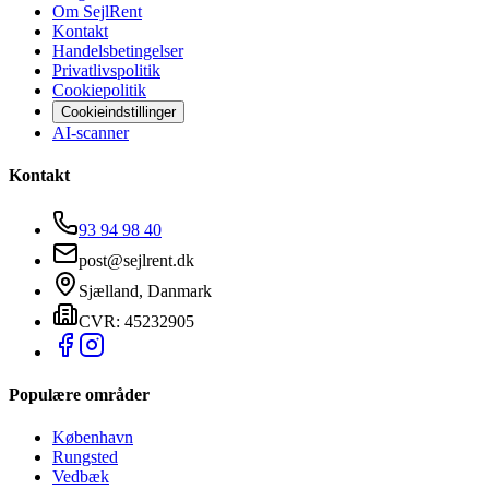
Om SejlRent
Kontakt
Handelsbetingelser
Privatlivspolitik
Cookiepolitik
Cookieindstillinger
AI-scanner
Kontakt
93 94 98 40
post@sejlrent.dk
Sjælland, Danmark
CVR: 45232905
Populære områder
København
Rungsted
Vedbæk