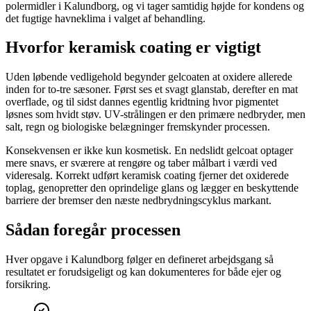
polermidler i Kalundborg, og vi tager samtidig højde for kondens og
det fugtige havneklima i valget af behandling.
Hvorfor keramisk coating er vigtigt
Uden løbende vedligehold begynder gelcoaten at oxidere allerede
inden for to-tre sæsoner. Først ses et svagt glanstab, derefter en mat
overflade, og til sidst dannes egentlig kridtning hvor pigmentet
løsnes som hvidt støv. UV-strålingen er den primære nedbryder, men
salt, regn og biologiske belægninger fremskynder processen.
Konsekvensen er ikke kun kosmetisk. En nedslidt gelcoat optager
mere snavs, er sværere at rengøre og taber målbart i værdi ved
videresalg. Korrekt udført keramisk coating fjerner det oxiderede
toplag, genopretter den oprindelige glans og lægger en beskyttende
barriere der bremser den næste nedbrydningscyklus markant.
Sådan foregår processen
Hver opgave i Kalundborg følger en defineret arbejdsgang så
resultatet er forudsigeligt og kan dokumenteres for både ejer og
forsikring.