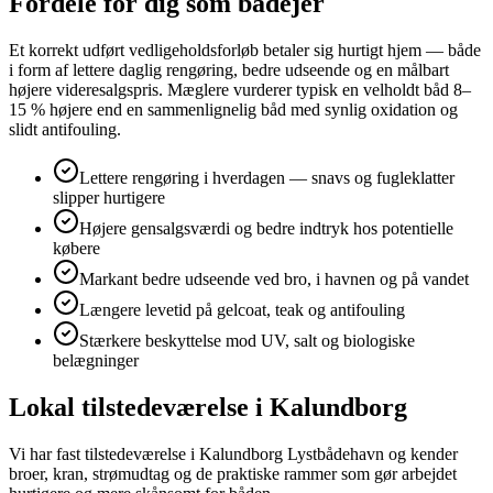
Fordele for dig som bådejer
Et korrekt udført vedligeholdsforløb betaler sig hurtigt hjem — både
i form af lettere daglig rengøring, bedre udseende og en målbart
højere videresalgspris. Mæglere vurderer typisk en velholdt båd 8–
15 % højere end en sammenlignelig båd med synlig oxidation og
slidt antifouling.
Lettere rengøring i hverdagen — snavs og fugleklatter
slipper hurtigere
Højere gensalgsværdi og bedre indtryk hos potentielle
købere
Markant bedre udseende ved bro, i havnen og på vandet
Længere levetid på gelcoat, teak og antifouling
Stærkere beskyttelse mod UV, salt og biologiske
belægninger
Lokal tilstedeværelse i Kalundborg
Vi har fast tilstedeværelse i Kalundborg Lystbådehavn og kender
broer, kran, strømudtag og de praktiske rammer som gør arbejdet