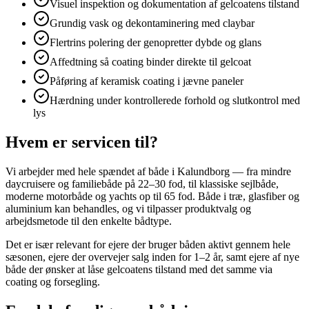
Visuel inspektion og dokumentation af gelcoatens tilstand
Grundig vask og dekontaminering med claybar
Flertrins polering der genopretter dybde og glans
Affedtning så coating binder direkte til gelcoat
Påføring af keramisk coating i jævne paneler
Hærdning under kontrollerede forhold og slutkontrol med
lys
Hvem er servicen til?
Vi arbejder med hele spændet af både i Kalundborg — fra mindre
daycruisere og familiebåde på 22–30 fod, til klassiske sejlbåde,
moderne motorbåde og yachts op til 65 fod. Både i træ, glasfiber og
aluminium kan behandles, og vi tilpasser produktvalg og
arbejdsmetode til den enkelte bådtype.
Det er især relevant for ejere der bruger båden aktivt gennem hele
sæsonen, ejere der overvejer salg inden for 1–2 år, samt ejere af nye
både der ønsker at låse gelcoatens tilstand med det samme via
coating og forsegling.