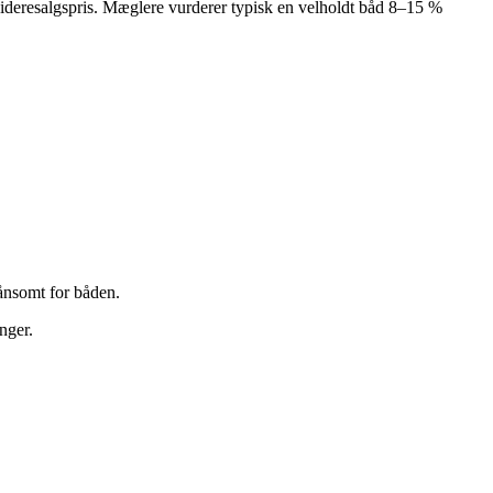
 videresalgspris. Mæglere vurderer typisk en velholdt båd 8–15 %
ånsomt for båden.
nger.