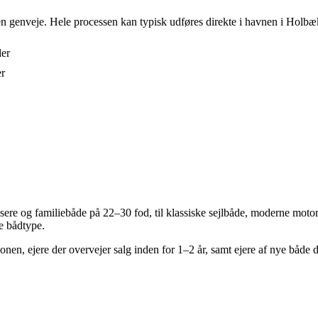
den genveje. Hele processen kan typisk udføres direkte i havnen i Holbæk
der
er
re og familiebåde på 22–30 fod, til klassiske sejlbåde, moderne motorb
te bådtype.
onen, ejere der overvejer salg inden for 1–2 år, samt ejere af nye både 