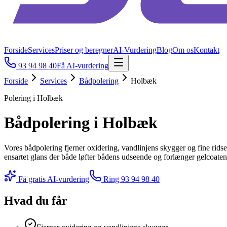
Forside
Services
Priser og beregner
AI-Vurdering
Blog
Om os
Kontakt
93 94 98 40
Få AI-vurdering
Forside
Services
Bådpolering
Holbæk
Polering i Holbæk
Bådpolering i Holbæk
Vores bådpolering fjerner oxidering, vandlinjens skygger og fine ridser i
ensartet glans der både løfter bådens udseende og forlænger gelcoaten
Få gratis AI-vurdering
Ring
93 94 98 40
Hvad du får