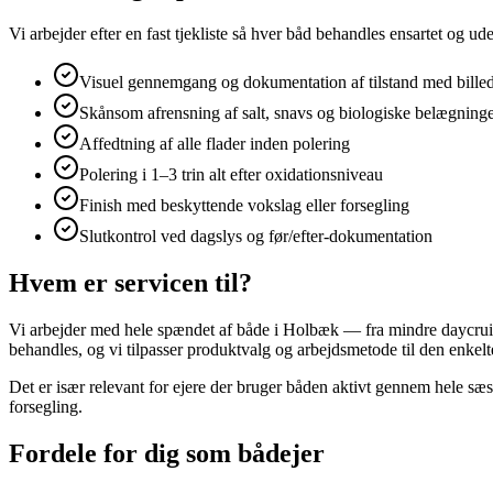
Vi arbejder efter en fast tjekliste så hver båd behandles ensartet og u
Visuel gennemgang og dokumentation af tilstand med bille
Skånsom afrensning af salt, snavs og biologiske belægning
Affedtning af alle flader inden polering
Polering i 1–3 trin alt efter oxidationsniveau
Finish med beskyttende vokslag eller forsegling
Slutkontrol ved dagslys og før/efter-dokumentation
Hvem er servicen til?
Vi arbejder med hele spændet af både i Holbæk — fra mindre daycruise
behandles, og vi tilpasser produktvalg og arbejdsmetode til den enkel
Det er især relevant for ejere der bruger båden aktivt gennem hele sæs
forsegling.
Fordele for dig som bådejer