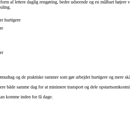
i form af lettere daglig rengøring, bedre udseende og en målbart højere
uling.
er hurtigere
re
er
trømudtag og de praktiske rammer som gør arbejdet hurtigere og mere sk
ere både samme dag for at minimere transport og dele opstartsomkostni
kan komme inden for få dage.