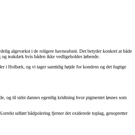
delig algevækst i de roligere havneafsnit. Det betyder konkret at både
ng og teakdæk hvis båden ikke vedligeholdes løbende.
er i Holbæk, og vi tager samtidig højde for kondens og det fugtige
de, og til sidst dannes egentlig kridtning hvor pigmentet løsnes som
orrekt udført bådpolering fjerner det oxiderede toplag, genopretter