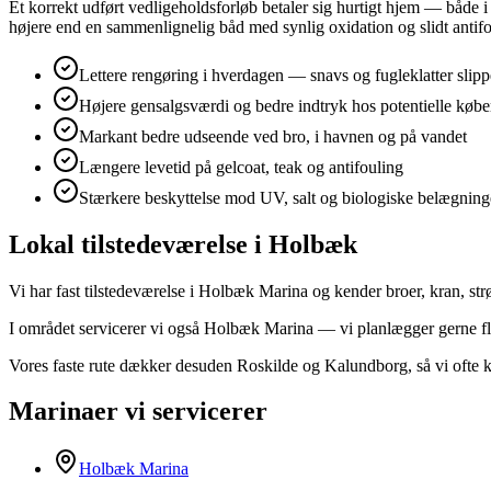
Et korrekt udført vedligeholdsforløb betaler sig hurtigt hjem — både 
højere end en sammenlignelig båd med synlig oxidation og slidt antifo
Lettere rengøring i hverdagen — snavs og fugleklatter slipp
Højere gensalgsværdi og bedre indtryk hos potentielle købe
Markant bedre udseende ved bro, i havnen og på vandet
Længere levetid på gelcoat, teak og antifouling
Stærkere beskyttelse mod UV, salt og biologiske belægning
Lokal tilstedeværelse i Holbæk
Vi har fast tilstedeværelse i Holbæk Marina og kender broer, kran, s
I området servicerer vi også Holbæk Marina — vi planlægger gerne fl
Vores faste rute dækker desuden Roskilde og Kalundborg, så vi ofte 
Marinaer vi servicerer
Holbæk Marina