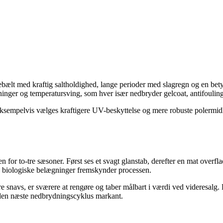
bælt med kraftig saltholdighed, lange perioder med slagregn og en bety
gninger og temperatursving, som hver især nedbryder gelcoat, antifouli
eksempelvis vælges kraftigere UV-beskyttelse og mere robuste polermidl
for to-tre sæsoner. Først ses et svagt glanstab, derefter en mat overfla
g biologiske belægninger fremskynder processen.
snavs, er sværere at rengøre og taber målbart i værdi ved videresalg. K
 den næste nedbrydningscyklus markant.