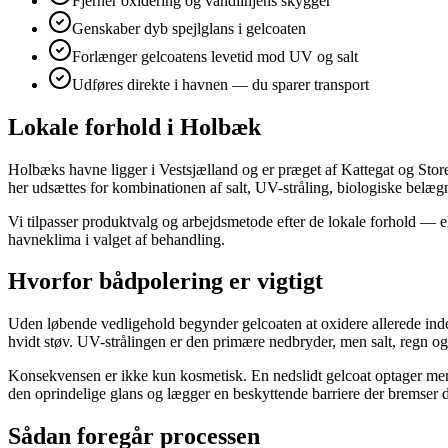
Fjerner oxidering og vandlinjens skygger
Genskaber dyb spejlglans i gelcoaten
Forlænger gelcoatens levetid mod UV og salt
Udføres direkte i havnen — du sparer transport
Lokale forhold i Holbæk
Holbæks havne ligger i Vestsjælland og er præget af Kattegat og Store
her udsættes for kombinationen af salt, UV-stråling, biologiske belæ
Vi tilpasser produktvalg og arbejdsmetode efter de lokale forhold — 
havneklima i valget af behandling.
Hvorfor bådpolering er vigtigt
Uden løbende vedligehold begynder gelcoaten at oxidere allerede inden 
hvidt støv. UV-strålingen er den primære nedbryder, men salt, regn o
Konsekvensen er ikke kun kosmetisk. En nedslidt gelcoat optager mere 
den oprindelige glans og lægger en beskyttende barriere der bremser
Sådan foregår processen