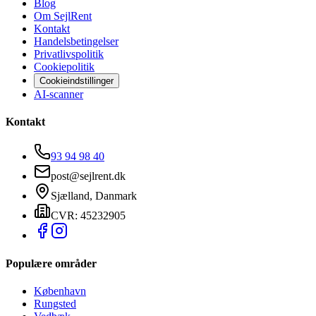
Blog
Om SejlRent
Kontakt
Handelsbetingelser
Privatlivspolitik
Cookiepolitik
Cookieindstillinger
AI-scanner
Kontakt
93 94 98 40
post@sejlrent.dk
Sjælland, Danmark
CVR: 45232905
Populære områder
København
Rungsted