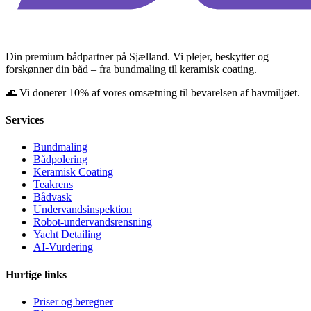
Din premium bådpartner på Sjælland. Vi plejer, beskytter og
forskønner din båd – fra bundmaling til keramisk coating.
🌊 Vi donerer 10% af vores omsætning til bevarelsen af havmiljøet.
Services
Bundmaling
Bådpolering
Keramisk Coating
Teakrens
Bådvask
Undervandsinspektion
Robot-undervandsrensning
Yacht Detailing
AI-Vurdering
Hurtige links
Priser og beregner