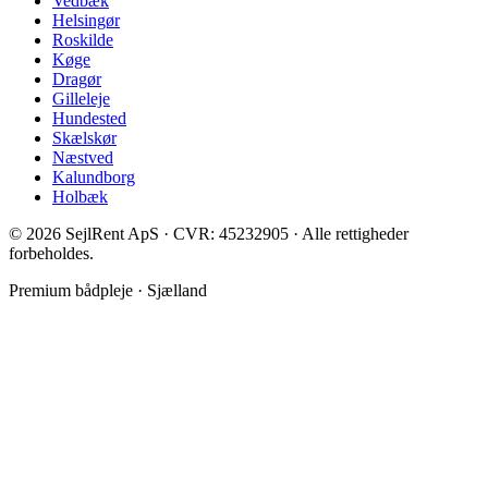
Vedbæk
Helsingør
Roskilde
Køge
Dragør
Gilleleje
Hundested
Skælskør
Næstved
Kalundborg
Holbæk
©
2026
SejlRent ApS · CVR: 45232905 · Alle rettigheder
forbeholdes.
Premium bådpleje · Sjælland