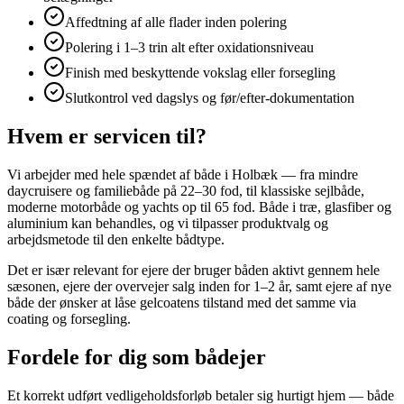
Affedtning af alle flader inden polering
Polering i 1–3 trin alt efter oxidationsniveau
Finish med beskyttende vokslag eller forsegling
Slutkontrol ved dagslys og før/efter-dokumentation
Hvem er servicen til?
Vi arbejder med hele spændet af både i Holbæk — fra mindre
daycruisere og familiebåde på 22–30 fod, til klassiske sejlbåde,
moderne motorbåde og yachts op til 65 fod. Både i træ, glasfiber og
aluminium kan behandles, og vi tilpasser produktvalg og
arbejdsmetode til den enkelte bådtype.
Det er især relevant for ejere der bruger båden aktivt gennem hele
sæsonen, ejere der overvejer salg inden for 1–2 år, samt ejere af nye
både der ønsker at låse gelcoatens tilstand med det samme via
coating og forsegling.
Fordele for dig som bådejer
Et korrekt udført vedligeholdsforløb betaler sig hurtigt hjem — både