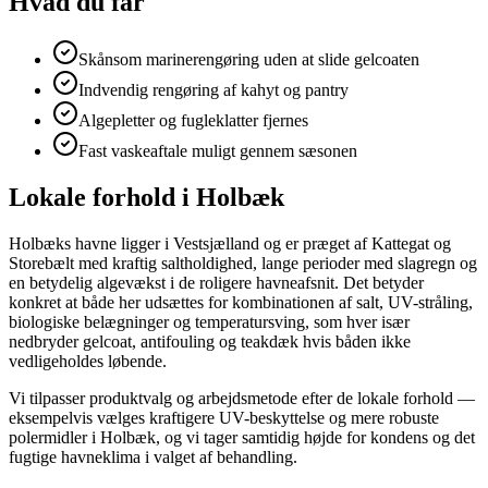
Hvad du får
Skånsom marinerengøring uden at slide gelcoaten
Indvendig rengøring af kahyt og pantry
Algepletter og fugleklatter fjernes
Fast vaskeaftale muligt gennem sæsonen
Lokale forhold i Holbæk
Holbæks havne ligger i Vestsjælland og er præget af Kattegat og
Storebælt med kraftig saltholdighed, lange perioder med slagregn og
en betydelig algevækst i de roligere havneafsnit. Det betyder
konkret at både her udsættes for kombinationen af salt, UV-stråling,
biologiske belægninger og temperatursving, som hver især
nedbryder gelcoat, antifouling og teakdæk hvis båden ikke
vedligeholdes løbende.
Vi tilpasser produktvalg og arbejdsmetode efter de lokale forhold —
eksempelvis vælges kraftigere UV-beskyttelse og mere robuste
polermidler i Holbæk, og vi tager samtidig højde for kondens og det
fugtige havneklima i valget af behandling.