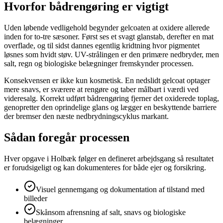
Hvorfor bådrengøring er vigtigt
Uden løbende vedligehold begynder gelcoaten at oxidere allerede
inden for to-tre sæsoner. Først ses et svagt glanstab, derefter en mat
overflade, og til sidst dannes egentlig kridtning hvor pigmentet
løsnes som hvidt støv. UV-strålingen er den primære nedbryder, men
salt, regn og biologiske belægninger fremskynder processen.
Konsekvensen er ikke kun kosmetisk. En nedslidt gelcoat optager
mere snavs, er sværere at rengøre og taber målbart i værdi ved
videresalg. Korrekt udført bådrengøring fjerner det oxiderede toplag,
genopretter den oprindelige glans og lægger en beskyttende barriere
der bremser den næste nedbrydningscyklus markant.
Sådan foregår processen
Hver opgave i Holbæk følger en defineret arbejdsgang så resultatet
er forudsigeligt og kan dokumenteres for både ejer og forsikring.
Visuel gennemgang og dokumentation af tilstand med
billeder
Skånsom afrensning af salt, snavs og biologiske
belægninger