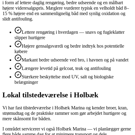
i form af lettere daglig rengøring, bedre udseende og en målbart
højere videresalgspris. Mæglere vurderer typisk en velholdt båd 8–
15 % højere end en sammenlignelig båd med synlig oxidation og
slidt antifouling.
Lettere rengøring i hverdagen — snavs og fugleklatter
slipper hurtigere
Højere gensalgsværdi og bedre indtryk hos potentielle
købere
Markant bedre udseende ved bro, i havnen og på vandet
Længere levetid på gelcoat, teak og antifouling
Stærkere beskyttelse mod UV, salt og biologiske
belægninger
Lokal tilstedeværelse i Holbæk
Vi har fast tilstedeværelse i Holbæk Marina og kender broer, kran,
strømudtag og de praktiske rammer som gør arbejdet hurtigere og
mere skånsomt for båden.
I området servicerer vi også Holbæk Marina — vi planlægger gerne
flere både samme dag for at minimere transport og dele