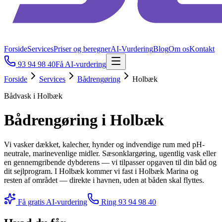
Forside
Services
Priser og beregner
AI-Vurdering
Blog
Om os
Kontakt
93 94 98 40
Få AI-vurdering
Forside
Services
Bådrengøring
Holbæk
Bådvask i Holbæk
Bådrengøring i Holbæk
Vi vasker dækket, kalecher, hynder og indvendige rum med pH-
neutrale, marinevenlige midler. Sæsonklargøring, ugentlig vask eller
en gennemgribende dybderens — vi tilpasser opgaven til din båd og
dit sejlprogram. I Holbæk kommer vi fast i Holbæk Marina og
resten af området — direkte i havnen, uden at båden skal flyttes.
Få gratis AI-vurdering
Ring
93 94 98 40