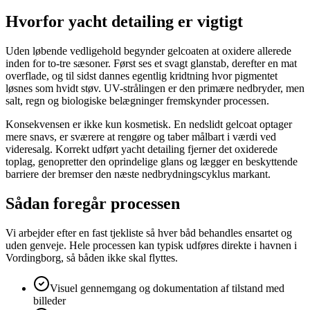
Hvorfor yacht detailing er vigtigt
Uden løbende vedligehold begynder gelcoaten at oxidere allerede
inden for to-tre sæsoner. Først ses et svagt glanstab, derefter en mat
overflade, og til sidst dannes egentlig kridtning hvor pigmentet
løsnes som hvidt støv. UV-strålingen er den primære nedbryder, men
salt, regn og biologiske belægninger fremskynder processen.
Konsekvensen er ikke kun kosmetisk. En nedslidt gelcoat optager
mere snavs, er sværere at rengøre og taber målbart i værdi ved
videresalg. Korrekt udført yacht detailing fjerner det oxiderede
toplag, genopretter den oprindelige glans og lægger en beskyttende
barriere der bremser den næste nedbrydningscyklus markant.
Sådan foregår processen
Vi arbejder efter en fast tjekliste så hver båd behandles ensartet og
uden genveje. Hele processen kan typisk udføres direkte i havnen i
Vordingborg, så båden ikke skal flyttes.
Visuel gennemgang og dokumentation af tilstand med
billeder