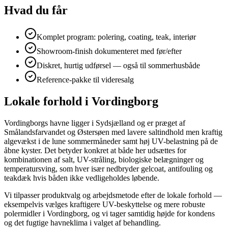
Hvad du får
Komplet program: polering, coating, teak, interiør
Showroom-finish dokumenteret med før/efter
Diskret, hurtig udførsel — også til sommerhusbåde
Reference-pakke til videresalg
Lokale forhold i Vordingborg
Vordingborgs havne ligger i Sydsjælland og er præget af
Smålandsfarvandet og Østersøen med lavere saltindhold men kraftig
algevækst i de lune sommermåneder samt høj UV-belastning på de
åbne kyster. Det betyder konkret at både her udsættes for
kombinationen af salt, UV-stråling, biologiske belægninger og
temperatursving, som hver især nedbryder gelcoat, antifouling og
teakdæk hvis båden ikke vedligeholdes løbende.
Vi tilpasser produktvalg og arbejdsmetode efter de lokale forhold —
eksempelvis vælges kraftigere UV-beskyttelse og mere robuste
polermidler i Vordingborg, og vi tager samtidig højde for kondens
og det fugtige havneklima i valget af behandling.