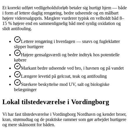
Et korrekt udført vedligeholdsforløb betaler sig hurtigt hjem — både
i form af lettere daglig rengøring, bedre udseende og en målbart
højere videresalgspris. Mæglere vurderer typisk en velholdt båd 8–
15 % højere end en sammenlignelig båd med synlig oxidation og
slidt antifouling.
Lettere rengøring i hverdagen — snavs og fugleklatter
slipper hurtigere
Højere gensalgsværdi og bedre indtryk hos potentielle
købere
Markant bedre udseende ved bro, i havnen og på vandet
Længere levetid på gelcoat, teak og antifouling
Stærkere beskyttelse mod UV, salt og biologiske
belægninger
Lokal tilstedeværelse i Vordingborg
Vi har fast tilstedeværelse i Vordingborg Nordhavn og kender broer,
kran, strømudtag og de praktiske rammer som gør arbejdet hurtigere
og mere skånsomt for båden.