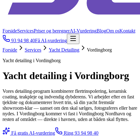
Forside
Services
Priser og beregner
AI-Vurdering
Blog
Om os
Kontakt
93 94 98 40
Få AI-vurdering
Forside
Services
Yacht Detailing
Vordingborg
Yacht detailing i Vordingborg
Yacht detailing i Vordingborg
Vores detailing-program kombinerer flertrinspolering, keramisk
coating, teakpleje og indvendig dybderens. Vi arbejder efter en fast
tjekliste og dokumenterer hvert trin, så din yacht fremstår
showroom-klar — uanset om den skal sælges, fotograferes eller bare
nydes. I Vordingborg kommer vi fast i Vordingborg Nordhavn og
resten af området — direkte i havnen, uden at båden skal flyttes.
Få gratis AI-vurdering
Ring
93 94 98 40