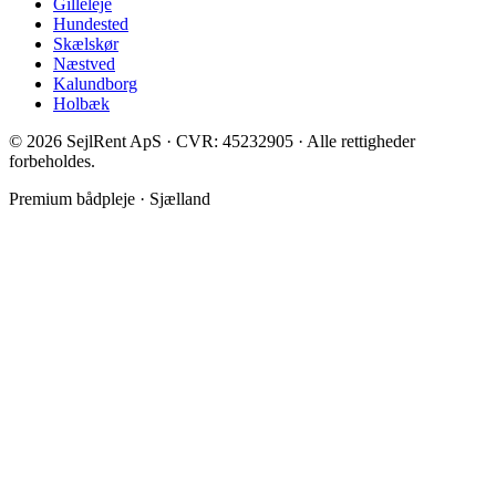
Gilleleje
Hundested
Skælskør
Næstved
Kalundborg
Holbæk
©
2026
SejlRent ApS · CVR: 45232905 · Alle rettigheder
forbeholdes.
Premium bådpleje · Sjælland