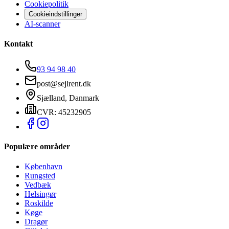
Cookiepolitik
Cookieindstillinger
AI-scanner
Kontakt
93 94 98 40
post@sejlrent.dk
Sjælland, Danmark
CVR: 45232905
Populære områder
København
Rungsted
Vedbæk
Helsingør
Roskilde
Køge
Dragør