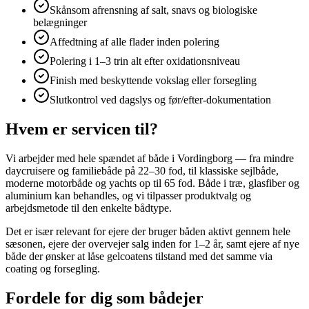
Skånsom afrensning af salt, snavs og biologiske
belægninger
Affedtning af alle flader inden polering
Polering i 1–3 trin alt efter oxidationsniveau
Finish med beskyttende vokslag eller forsegling
Slutkontrol ved dagslys og før/efter-dokumentation
Hvem er servicen til?
Vi arbejder med hele spændet af både i Vordingborg — fra mindre
daycruisere og familiebåde på 22–30 fod, til klassiske sejlbåde,
moderne motorbåde og yachts op til 65 fod. Både i træ, glasfiber og
aluminium kan behandles, og vi tilpasser produktvalg og
arbejdsmetode til den enkelte bådtype.
Det er især relevant for ejere der bruger båden aktivt gennem hele
sæsonen, ejere der overvejer salg inden for 1–2 år, samt ejere af nye
både der ønsker at låse gelcoatens tilstand med det samme via
coating og forsegling.
Fordele for dig som bådejer