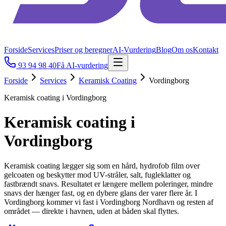
Forside
Services
Priser og beregner
AI-Vurdering
Blog
Om os
Kontakt
93 94 98 40
Få AI-vurdering
Forside
Services
Keramisk Coating
Vordingborg
Keramisk coating i Vordingborg
Keramisk coating i
Vordingborg
Keramisk coating lægger sig som en hård, hydrofob film over
gelcoaten og beskytter mod UV-stråler, salt, fugleklatter og
fastbrændt snavs. Resultatet er længere mellem poleringer, mindre
snavs der hænger fast, og en dybere glans der varer flere år. I
Vordingborg kommer vi fast i Vordingborg Nordhavn og resten af
området — direkte i havnen, uden at båden skal flyttes.