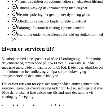
Visuel inspektion og dokumentation af gelcoatens tilstand
Grundig vask og dekontaminering med claybar
Flertrins polering der genopretter dybde og glans
Affedtning så coating binder direkte til gelcoat
Påføring af keramisk coating i jævne paneler
Hærdning under kontrollerede forhold og slutkontrol med
lys
Hvem er servicen til?
Vi arbejder med hele spændet af både i Vordingborg — fra mindre
daycruisere og familiebåde på 22–30 fod, til klassiske sejlbåde,
moderne motorbåde og yachts op til 65 fod. Både i træ, glasfiber og
aluminium kan behandles, og vi tilpasser produktvalg og
arbejdsmetode til den enkelte bådtype.
Det er især relevant for ejere der bruger båden aktivt gennem hele
sæsonen, ejere der overvejer salg inden for 1–2 år, samt ejere af nye
både der ønsker at låse gelcoatens tilstand med det samme via
coating og forsegling.