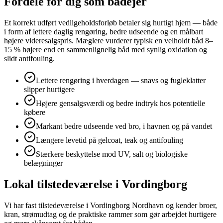
Fordele for dig som bådejer
Et korrekt udført vedligeholdsforløb betaler sig hurtigt hjem — både
i form af lettere daglig rengøring, bedre udseende og en målbart
højere videresalgspris. Mæglere vurderer typisk en velholdt båd 8–
15 % højere end en sammenlignelig båd med synlig oxidation og
slidt antifouling.
Lettere rengøring i hverdagen — snavs og fugleklatter
slipper hurtigere
Højere gensalgsværdi og bedre indtryk hos potentielle
købere
Markant bedre udseende ved bro, i havnen og på vandet
Længere levetid på gelcoat, teak og antifouling
Stærkere beskyttelse mod UV, salt og biologiske
belægninger
Lokal tilstedeværelse i Vordingborg
Vi har fast tilstedeværelse i Vordingborg Nordhavn og kender broer,
kran, strømudtag og de praktiske rammer som gør arbejdet hurtigere