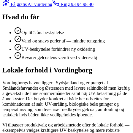
Få gratis AI-vurdering
Ring
93 94 98 40
Hvad du får
Op til 5 års beskyttelse
Vand og snavs perler af — mindre rengøring
UV-beskyttelse forhindrer ny oxidering
Bevarer gelcoatens værdi ved videresalg
Lokale forhold i Vordingborg
Vordingborgs havne ligger i Sydsjælland og er præget af
Smålandsfarvandet og Østersøen med lavere saltindhold men kraftig
algevækst i de lune sommermåneder samt høj UV-belastning på de
åbne kyster. Det betyder konkret at både her udsættes for
kombinationen af salt, UV-stråling, biologiske belægninger og
temperatursving, som hver især nedbryder gelcoat, antifouling og
teakdæk hvis båden ikke vedligeholdes løbende.
Vi tilpasser produktvalg og arbejdsmetode efter de lokale forhold —
eksempelvis vælges kraftigere UV-beskyttelse og mere robuste