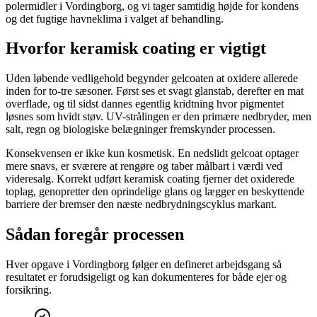
polermidler i Vordingborg, og vi tager samtidig højde for kondens
og det fugtige havneklima i valget af behandling.
Hvorfor keramisk coating er vigtigt
Uden løbende vedligehold begynder gelcoaten at oxidere allerede
inden for to-tre sæsoner. Først ses et svagt glanstab, derefter en mat
overflade, og til sidst dannes egentlig kridtning hvor pigmentet
løsnes som hvidt støv. UV-strålingen er den primære nedbryder, men
salt, regn og biologiske belægninger fremskynder processen.
Konsekvensen er ikke kun kosmetisk. En nedslidt gelcoat optager
mere snavs, er sværere at rengøre og taber målbart i værdi ved
videresalg. Korrekt udført keramisk coating fjerner det oxiderede
toplag, genopretter den oprindelige glans og lægger en beskyttende
barriere der bremser den næste nedbrydningscyklus markant.
Sådan foregår processen
Hver opgave i Vordingborg følger en defineret arbejdsgang så
resultatet er forudsigeligt og kan dokumenteres for både ejer og
forsikring.