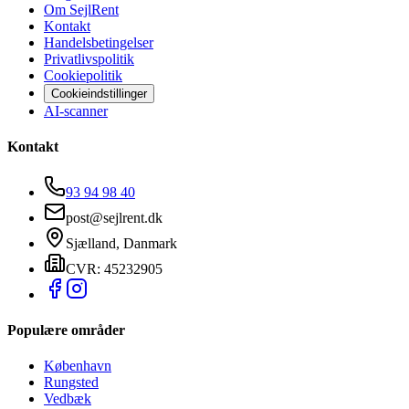
Om SejlRent
Kontakt
Handelsbetingelser
Privatlivspolitik
Cookiepolitik
Cookieindstillinger
AI-scanner
Kontakt
93 94 98 40
post@sejlrent.dk
Sjælland, Danmark
CVR: 45232905
Populære områder
København
Rungsted
Vedbæk