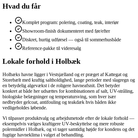
Hvad du får
Komplet program: polering, coating, teak, interiør
Showroom-finish dokumenteret med før/efter
Diskret, hurtig udførsel — også til sommerhusbåde
Reference-pakke til videresalg
Lokale forhold i Holbæk
Holbæks havne ligger i Vestsjælland og er præget af Kattegat og
Storebælt med kraftig saltholdighed, lange perioder med slagregn og
en betydelig algevækst i de roligere havneafsnit. Det betyder
konkret at både her udsættes for kombinationen af salt, UV-stråling,
biologiske belægninger og temperatursving, som hver især
nedbryder gelcoat, antifouling og teakdæk hvis båden ikke
vedligeholdes løbende.
Vi tilpasser produktvalg og arbejdsmetode efter de lokale forhold —
eksempelvis vælges kraftigere UV-beskyttelse og mere robuste
polermidler i Holbæk, og vi tager samtidig højde for kondens og det
fugtige havneklima i valget af behandling.