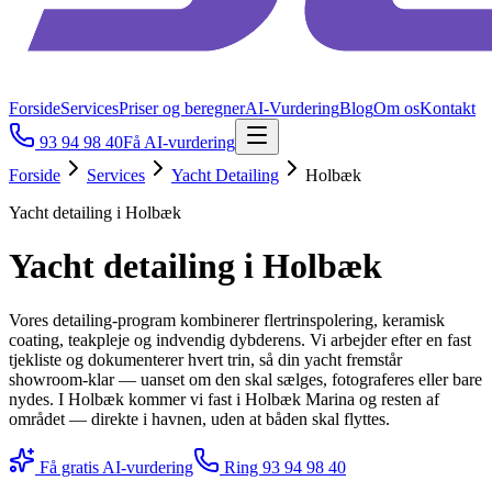
Forside
Services
Priser og beregner
AI-Vurdering
Blog
Om os
Kontakt
93 94 98 40
Få AI-vurdering
Forside
Services
Yacht Detailing
Holbæk
Yacht detailing i Holbæk
Yacht detailing i Holbæk
Vores detailing-program kombinerer flertrinspolering, keramisk
coating, teakpleje og indvendig dybderens. Vi arbejder efter en fast
tjekliste og dokumenterer hvert trin, så din yacht fremstår
showroom-klar — uanset om den skal sælges, fotograferes eller bare
nydes. I Holbæk kommer vi fast i Holbæk Marina og resten af
området — direkte i havnen, uden at båden skal flyttes.
Få gratis AI-vurdering
Ring
93 94 98 40