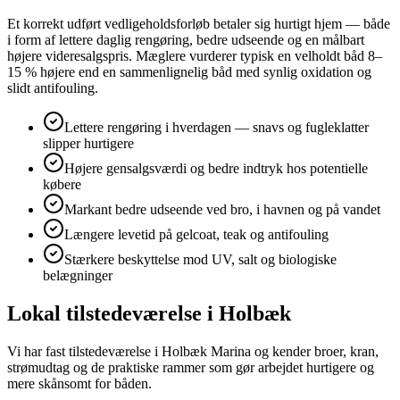
Et korrekt udført vedligeholdsforløb betaler sig hurtigt hjem — både
i form af lettere daglig rengøring, bedre udseende og en målbart
højere videresalgspris. Mæglere vurderer typisk en velholdt båd 8–
15 % højere end en sammenlignelig båd med synlig oxidation og
slidt antifouling.
Lettere rengøring i hverdagen — snavs og fugleklatter
slipper hurtigere
Højere gensalgsværdi og bedre indtryk hos potentielle
købere
Markant bedre udseende ved bro, i havnen og på vandet
Længere levetid på gelcoat, teak og antifouling
Stærkere beskyttelse mod UV, salt og biologiske
belægninger
Lokal tilstedeværelse i Holbæk
Vi har fast tilstedeværelse i Holbæk Marina og kender broer, kran,
strømudtag og de praktiske rammer som gør arbejdet hurtigere og
mere skånsomt for båden.