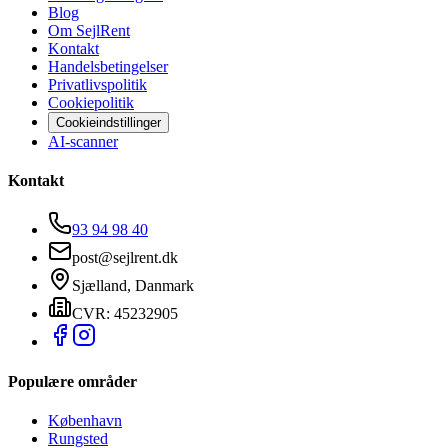
Blog
Om SejlRent
Kontakt
Handelsbetingelser
Privatlivspolitik
Cookiepolitik
Cookieindstillinger
AI-scanner
Kontakt
93 94 98 40
post@sejlrent.dk
Sjælland, Danmark
CVR: 45232905
Populære områder
København
Rungsted