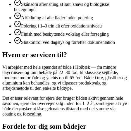
Skånsom afrensning af salt, snavs og biologiske
belægninger
Affedtning af alle flader inden polering
Polering i 1–3 trin alt efter oxidationsniveau
Finish med beskyttende vokslag eller forsegling
Slutkontrol ved dagslys og før/efter-dokumentation
Hvem er servicen til?
Vi arbejder med hele spændet af både i Holbæk — fra mindre
daycruisere og familiebåde på 22–30 fod, til klassiske sejlbåde,
moderne motorbåde og yachts op til 65 fod. Både i træ, glasfiber og
aluminium kan behandles, og vi tilpasser produktvalg og
arbejdsmetode til den enkelte bådtype.
Det er især relevant for ejere der bruger båden aktivt gennem hele
sæsonen, ejere der overvejer salg inden for 1–2 år, samt ejere af nye
både der ønsker at låse gelcoatens tilstand med det samme via
coating og forsegling.
Fordele for dig som bådejer