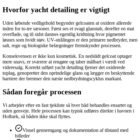
Hvorfor yacht detailing er vigtigt
Uden løbende vedligehold begynder gelcoaten at oxidere allerede
inden for to-tre sæsoner. Først ses et svagt glanstab, derefter en mat
overflade, og til sidst dannes egentlig kridtning hvor pigmentet
løsnes som hvidt støv. UV-strålingen er den primære nedbryder, men
salt, regn og biologiske belægninger fremskynder processen.
Konsekvensen er ikke kun kosmetisk. En nedslidt gelcoat optager
mere snavs, er sværere at rengøre og taber målbart i værdi ved
videresalg. Korrekt udført yacht detailing fjerner det oxiderede
toplag, genopretter den oprindelige glans og lægger en beskyttende
barriere der bremser den næste nedbrydningscyklus markant.
Sådan foregår processen
Vi arbejder efter en fast tjekliste så hver båd behandles ensartet og
uden genveje. Hele processen kan typisk udføres direkte i havnen i
Holbæk, så båden ikke skal flyttes.
Visuel gennemgang og dokumentation af tilstand med
billeder