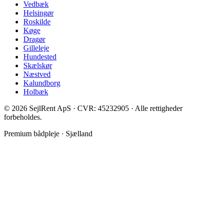
Vedbæk
Helsingør
Roskilde
Køge
Dragør
Gilleleje
Hundested
Skælskør
Næstved
Kalundborg
Holbæk
©
2026
SejlRent ApS · CVR: 45232905 · Alle rettigheder
forbeholdes.
Premium bådpleje · Sjælland