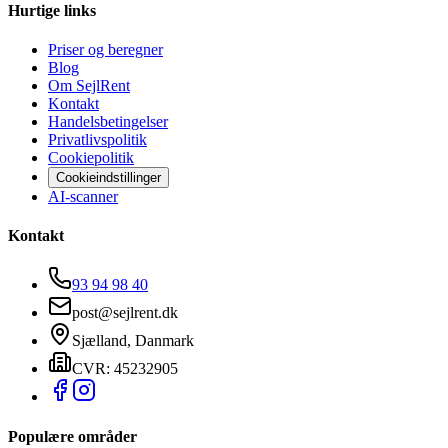
Hurtige links
Priser og beregner
Blog
Om SejlRent
Kontakt
Handelsbetingelser
Privatlivspolitik
Cookiepolitik
Cookieindstillinger
AI-scanner
Kontakt
93 94 98 40
post@sejlrent.dk
Sjælland, Danmark
CVR: 45232905
Populære områder