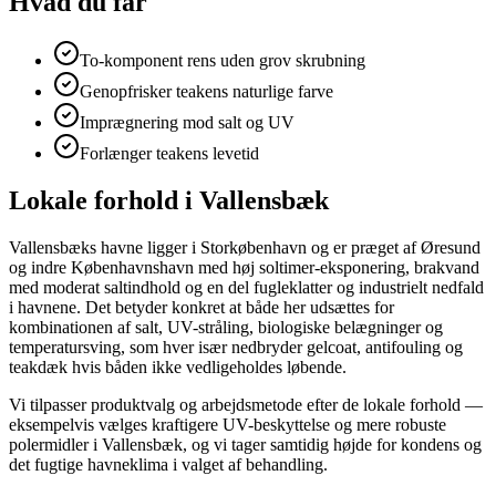
Hvad du får
To-komponent rens uden grov skrubning
Genopfrisker teakens naturlige farve
Imprægnering mod salt og UV
Forlænger teakens levetid
Lokale forhold i Vallensbæk
Vallensbæks havne ligger i Storkøbenhavn og er præget af Øresund
og indre Københavnshavn med høj soltimer-eksponering, brakvand
med moderat saltindhold og en del fugleklatter og industrielt nedfald
i havnene. Det betyder konkret at både her udsættes for
kombinationen af salt, UV-stråling, biologiske belægninger og
temperatursving, som hver især nedbryder gelcoat, antifouling og
teakdæk hvis båden ikke vedligeholdes løbende.
Vi tilpasser produktvalg og arbejdsmetode efter de lokale forhold —
eksempelvis vælges kraftigere UV-beskyttelse og mere robuste
polermidler i Vallensbæk, og vi tager samtidig højde for kondens og
det fugtige havneklima i valget af behandling.