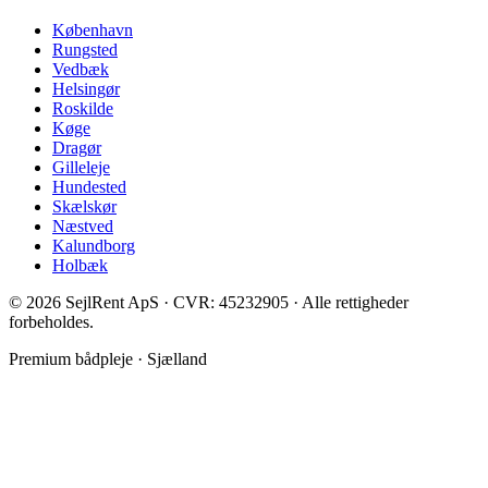
København
Rungsted
Vedbæk
Helsingør
Roskilde
Køge
Dragør
Gilleleje
Hundested
Skælskør
Næstved
Kalundborg
Holbæk
©
2026
SejlRent ApS · CVR: 45232905 · Alle rettigheder
forbeholdes.
Premium bådpleje · Sjælland