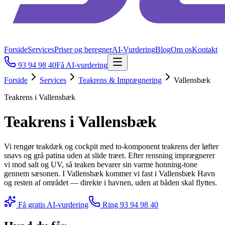
Forside
Services
Priser og beregner
AI-Vurdering
Blog
Om os
Kontakt
93 94 98 40
Få AI-vurdering
Forside
Services
Teakrens & Imprægnering
Vallensbæk
Teakrens i Vallensbæk
Teakrens i Vallensbæk
Vi rengør teakdæk og cockpit med to-komponent teakrens der løfter
snavs og grå patina uden at slide træet. Efter rensning imprægnerer
vi mod salt og UV, så teaken bevarer sin varme honning-tone
gennem sæsonen. I Vallensbæk kommer vi fast i Vallensbæk Havn
og resten af området — direkte i havnen, uden at båden skal flyttes.
Få gratis AI-vurdering
Ring
93 94 98 40