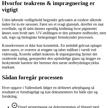
Hvorfor teakrens & imprægnering er
vigtigt
Uden løbende vedligehold begynder gelcoaten at oxidere allerede
inden for to-tre sæsoner. Først ses et svagt glanstab, derefter en mat
overflade, og til sidst dannes egentlig kridtning hvor pigmentet
løsnes som hvidt støv. UV-strålingen er den primære nedbryder, men
salt, regn og biologiske belægninger fremskynder processen.
Konsekvensen er ikke kun kosmetisk. En nedslidt gelcoat optager
mere snavs, er sværere at rengøre og taber målbart i værdi ved
videresalg. Korrekt udført teakrens & imprægnering fjerner det
oxiderede toplag, genopretter den oprindelige glans og lægger en
beskyttende barriere der bremser den næste nedbrydningscyklus
markant.
Sådan foregår processen
Hver opgave i Vallensbæk følger en defineret arbejdsgang så
resultatet er forudsigeligt og kan dokumenteres for både ejer og
forsikring.
Visuel gennemgang og dokumentation af tilstand med