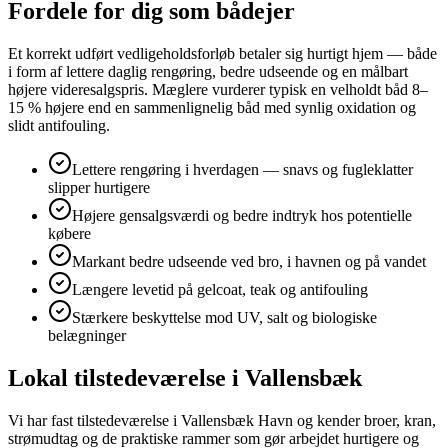
Fordele for dig som bådejer
Et korrekt udført vedligeholdsforløb betaler sig hurtigt hjem — både
i form af lettere daglig rengøring, bedre udseende og en målbart
højere videresalgspris. Mæglere vurderer typisk en velholdt båd 8–
15 % højere end en sammenlignelig båd med synlig oxidation og
slidt antifouling.
Lettere rengøring i hverdagen — snavs og fugleklatter
slipper hurtigere
Højere gensalgsværdi og bedre indtryk hos potentielle
købere
Markant bedre udseende ved bro, i havnen og på vandet
Længere levetid på gelcoat, teak og antifouling
Stærkere beskyttelse mod UV, salt og biologiske
belægninger
Lokal tilstedeværelse i Vallensbæk
Vi har fast tilstedeværelse i Vallensbæk Havn og kender broer, kran,
strømudtag og de praktiske rammer som gør arbejdet hurtigere og