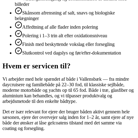
billeder
Skånsom afrensning af salt, snavs og biologiske
belægninger
Affedtning af alle flader inden polering
Polering i 1–3 trin alt efter oxidationsniveau
Finish med beskyttende vokslag eller forsegling
Slutkontrol ved dagslys og før/efter-dokumentation
Hvem er servicen til?
Vi arbejder med hele spændet af både i Vallensbæk — fra mindre
daycruisere og familiebåde på 22–30 fod, til klassiske sejlbåde,
moderne motorbåde og yachts op til 65 fod. Både i træ, glasfiber og
aluminium kan behandles, og vi tilpasser produktvalg og
arbejdsmetode til den enkelte bådtype.
Det er især relevant for ejere der bruger båden aktivt gennem hele
sæsonen, ejere der overvejer salg inden for 1–2 år, samt ejere af nye
både der ønsker at låse gelcoatens tilstand med det samme via
coating og forsegling.