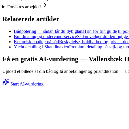
Forsikres arbejdet?
Relaterede artikler
Bådpolering — sådan får du dyb glans
Trin-for-trin guide til po
Bundmaling og undervandsservice
Sådan vælger du den rigtige
Keramisk coating på båd
Beskyttelse, holdbarhed og pris — det 
Yacht detailing i Skandinavien
Premium detailing på sejl- og mo
Få en gratis AI-vurdering — Vallensbæk 
Upload et billede af din båd og få anbefalinger og prisindikation — ud
Start AI-vurdering