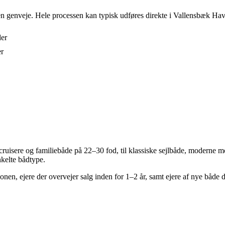
uden genveje. Hele processen kan typisk udføres direkte i Vallensbæk Havn
der
er
uisere og familiebåde på 22–30 fod, til klassiske sejlbåde, moderne mo
nkelte bådtype.
onen, ejere der overvejer salg inden for 1–2 år, samt ejere af nye både 