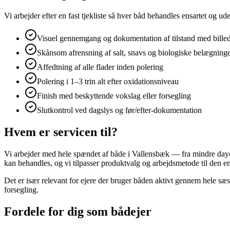
Vi arbejder efter en fast tjekliste så hver båd behandles ensartet og 
Visuel gennemgang og dokumentation af tilstand med bille
Skånsom afrensning af salt, snavs og biologiske belægning
Affedtning af alle flader inden polering
Polering i 1–3 trin alt efter oxidationsniveau
Finish med beskyttende vokslag eller forsegling
Slutkontrol ved dagslys og før/efter-dokumentation
Hvem er servicen til?
Vi arbejder med hele spændet af både i Vallensbæk — fra mindre daycr
kan behandles, og vi tilpasser produktvalg og arbejdsmetode til den e
Det er især relevant for ejere der bruger båden aktivt gennem hele sæs
forsegling.
Fordele for dig som bådejer