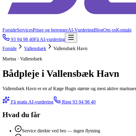
Forside
Services
Priser og beregner
AI-Vurdering
Blog
Om os
Kontakt
93 94 98 40
Få AI-vurdering
Forside
Vallensbæk
Vallensbæk Havn
Marina · Vallensbæk
Bådpleje i Vallensbæk Havn
Vallensbæk Havn er en af Køge Bugts største og mest aktive marinaer.
Få gratis AI-vurdering
Ring
93 94 98 40
Hvad du får
Service direkte ved bro — ingen flytning