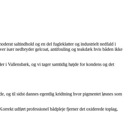
at saltindhold og en del fugleklatter og industrielt nedfald i
ver især nedbryder gelcoat, antifouling og teakdæk hvis båden ikke
er i Vallensbæk, og vi tager samtidig højde for kondens og det
de, og til sidst dannes egentlig kridtning hvor pigmentet løsnes som
orrekt udført professionel bådpleje fjerner det oxiderede toplag,