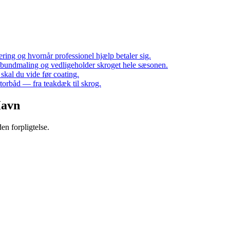
lering og hvornår professionel hjælp betaler sig.
 bundmaling og vedligeholder skroget hele sæsonen.
skal du vide før coating.
torbåd — fra teakdæk til skrog.
Havn
en forpligtelse.