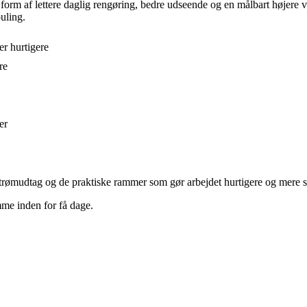
i form af lettere daglig rengøring, bedre udseende og en målbart højere
uling.
er hurtigere
re
er
 strømudtag og de praktiske rammer som gør arbejdet hurtigere og mere 
mme inden for få dage.