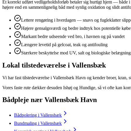
Et korrekt udført vedligeholdsforløb betaler sig hurtigt hjem — både 
højere end en sammenlignelig båd med synlig oxidation og slidt antifo
Lettere rengøring i hverdagen — snavs og fugleklatter slipp
Højere gensalgsværdi og bedre indtryk hos potentielle købe
Markant bedre udseende ved bro, i havnen og på vandet
Længere levetid på gelcoat, teak og antifouling
Stærkere beskyttelse mod UV, salt og biologiske belægning
Lokal tilstedeværelse i Vallensbæk
Vi har fast tilstedeværelse i Vallensbæk Havn og kender broer, kran,
Vores faste rute dækker desuden Ishøj og Hundige, så vi ofte kan ko
Bådpleje nær Vallensbæk Havn
Bådpolering i Vallensbæk
Bundmaling i Vallensbæk