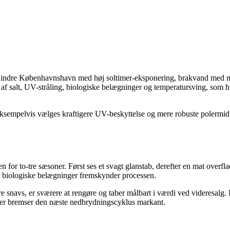
ndre Københavnshavn med høj soltimer-eksponering, brakvand med moder
af salt, UV-stråling, biologiske belægninger og temperatursving, som h
eksempelvis vælges kraftigere UV-beskyttelse og mere robuste polermidl
for to-tre sæsoner. Først ses et svagt glanstab, derefter en mat overfla
g biologiske belægninger fremskynder processen.
snavs, er sværere at rengøre og taber målbart i værdi ved videresalg. K
 der bremser den næste nedbrydningscyklus markant.