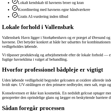
Lokalt kendskab til havnens broer og kran
Koordinering med havnens egne håndværkere
Gratis AI-vurdering inden tilbud
Lokale forhold i Vallensbæk
Vallensbæk Havn ligger i Storkøbenhavn og er præget af Øresund og i
havnene. Det betyder konkret at både her udsættes for kombinationen 
vedligeholdes løbende.
Vi tilpasser produktvalg og arbejdsmetode efter de lokale forhold — 
fugtige havneklima i valget af behandling.
Hvorfor professionel bådpleje er vigtigt
Uden løbende vedligehold begynder gelcoaten at oxidere allerede inden 
hvidt støv. UV-strålingen er den primære nedbryder, men salt, regn o
Konsekvensen er ikke kun kosmetisk. En nedslidt gelcoat optager mere 
genopretter den oprindelige glans og lægger en beskyttende barriere
Sådan foregår processen