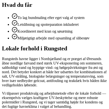
Hvad du får
To lag bundmaling efter eget valg af system
Letslibning og spotreparation inkluderet
Koordineret med kran og søsætning
Miljørigtigt arbejde med opsamling af slibestøv
Lokale forhold i Rungsted
Rungsteds havne ligger i Nordsjælland og er præget af Øresunds
åbne nordlige farvand med stærk UV-eksponering om sommeren,
saltholdigt vand og hyppige vind- og bølgepåvirkninger fra øst og
nord. Det betyder konkret at både her udsættes for kombinationen af
salt, UV-stråling, biologiske belægninger og temperatursving, som
hver især nedbryder gelcoat, antifouling og teakdæk hvis båden ikke
vedligeholdes løbende.
Vi tilpasser produktvalg og arbejdsmetode efter de lokale forhold —
eksempelvis vælges kraftigere UV-beskyttelse og mere robuste
polermidler i Rungsted, og vi tager samtidig højde for kondens og
det fugtige havneklima i valget af behandling.