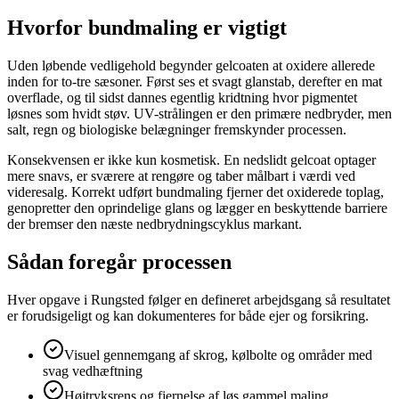
Hvorfor bundmaling er vigtigt
Uden løbende vedligehold begynder gelcoaten at oxidere allerede
inden for to-tre sæsoner. Først ses et svagt glanstab, derefter en mat
overflade, og til sidst dannes egentlig kridtning hvor pigmentet
løsnes som hvidt støv. UV-strålingen er den primære nedbryder, men
salt, regn og biologiske belægninger fremskynder processen.
Konsekvensen er ikke kun kosmetisk. En nedslidt gelcoat optager
mere snavs, er sværere at rengøre og taber målbart i værdi ved
videresalg. Korrekt udført bundmaling fjerner det oxiderede toplag,
genopretter den oprindelige glans og lægger en beskyttende barriere
der bremser den næste nedbrydningscyklus markant.
Sådan foregår processen
Hver opgave i Rungsted følger en defineret arbejdsgang så resultatet
er forudsigeligt og kan dokumenteres for både ejer og forsikring.
Visuel gennemgang af skrog, kølbolte og områder med
svag vedhæftning
Højtryksrens og fjernelse af løs gammel maling