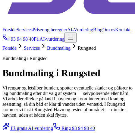
Forside
Services
Priser og beregner
AI-Vurdering
Blog
Om os
Kontakt
93 94 98 40
Få AI-vurdering
Forside
Services
Bundmaling
Rungsted
Bundmaling i Rungsted
Bundmaling i Rungsted
Vi rengør og letsliber bunden, spotter eventuelle skader og påfører to
lag bundmaling efter dit valg af system — selvpolerende eller hård.
Vi arbejder direkte på land i havnen og koordinerer med kran og
søsætning, så din båd er klar til vandet uden ventetid. I Rungsted
kommer vi fast i Rungsted Havn og resten af området — direkte i
havnen, uden at båden skal flyttes.
Få gratis AI-vurdering
Ring
93 94 98 40