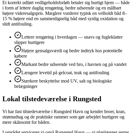
Et korrekt udført vedligeholdsforløb betaler sig hurtigt hjem — både
i form af lettere daglig rengøring, bedre udseende og en målbart
højere videresalgspris. Mæglere vurderer typisk en velholdt båd 8–
15 % højere end en sammenlignelig båd med synlig oxidation og
slidt antifouling.
Lettere rengøring i hverdagen — snavs og fugleklatter
slipper hurtigere
Højere gensalgsværdi og bedre indtryk hos potentielle
købere
Markant bedre udseende ved bro, i havnen og på vandet
Længere levetid på gelcoat, teak og antifouling
Stærkere beskyttelse mod UV, salt og biologiske
belægninger
Lokal tilstedeværelse i Rungsted
Vi har fast tilstedeværelse i Rungsted Havn og kender broer, kran,
strømudtag og de praktiske rammer som gør arbejdet hurtigere og
mere skånsomt for båden.
I området servicerer vi også Rungsted Havn — vi planlægger gerne