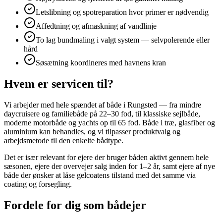
Letslibning og spotreparation hvor primer er nødvendig
Affedtning og afmaskning af vandlinje
To lag bundmaling i valgt system — selvpolerende eller
hård
Søsætning koordineres med havnens kran
Hvem er servicen til?
Vi arbejder med hele spændet af både i Rungsted — fra mindre
daycruisere og familiebåde på 22–30 fod, til klassiske sejlbåde,
moderne motorbåde og yachts op til 65 fod. Både i træ, glasfiber og
aluminium kan behandles, og vi tilpasser produktvalg og
arbejdsmetode til den enkelte bådtype.
Det er især relevant for ejere der bruger båden aktivt gennem hele
sæsonen, ejere der overvejer salg inden for 1–2 år, samt ejere af nye
både der ønsker at låse gelcoatens tilstand med det samme via
coating og forsegling.
Fordele for dig som bådejer