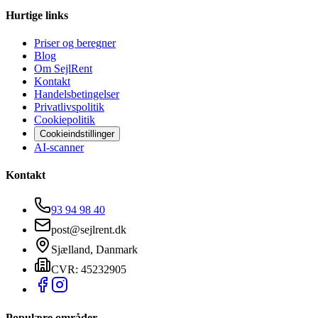
Hurtige links
Priser og beregner
Blog
Om SejlRent
Kontakt
Handelsbetingelser
Privatlivspolitik
Cookiepolitik
Cookieindstillinger
AI-scanner
Kontakt
93 94 98 40
post@sejlrent.dk
Sjælland, Danmark
CVR: 45232905
Populære områder