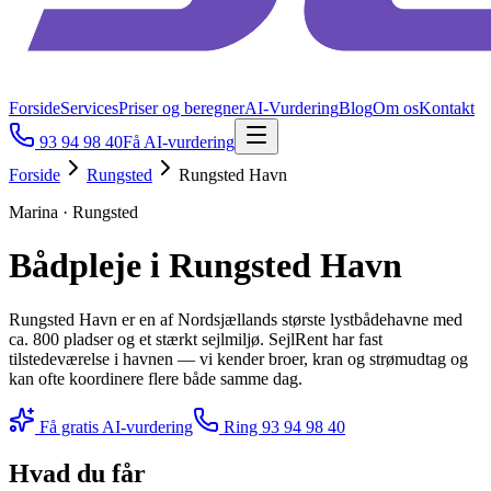
Forside
Services
Priser og beregner
AI-Vurdering
Blog
Om os
Kontakt
93 94 98 40
Få AI-vurdering
Forside
Rungsted
Rungsted Havn
Marina · Rungsted
Bådpleje i Rungsted Havn
Rungsted Havn er en af Nordsjællands største lystbådehavne med
ca. 800 pladser og et stærkt sejlmiljø. SejlRent har fast
tilstedeværelse i havnen — vi kender broer, kran og strømudtag og
kan ofte koordinere flere både samme dag.
Få gratis AI-vurdering
Ring
93 94 98 40
Hvad du får