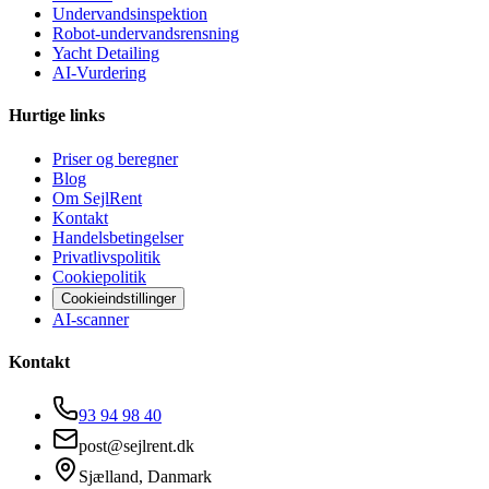
Undervandsinspektion
Robot-undervandsrensning
Yacht Detailing
AI-Vurdering
Hurtige links
Priser og beregner
Blog
Om SejlRent
Kontakt
Handelsbetingelser
Privatlivspolitik
Cookiepolitik
Cookieindstillinger
AI-scanner
Kontakt
93 94 98 40
post@sejlrent.dk
Sjælland, Danmark