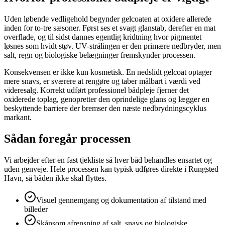
Uden løbende vedligehold begynder gelcoaten at oxidere allerede
inden for to-tre sæsoner. Først ses et svagt glanstab, derefter en mat
overflade, og til sidst dannes egentlig kridtning hvor pigmentet
løsnes som hvidt støv. UV-strålingen er den primære nedbryder, men
salt, regn og biologiske belægninger fremskynder processen.
Konsekvensen er ikke kun kosmetisk. En nedslidt gelcoat optager
mere snavs, er sværere at rengøre og taber målbart i værdi ved
videresalg. Korrekt udført professionel bådpleje fjerner det
oxiderede toplag, genopretter den oprindelige glans og lægger en
beskyttende barriere der bremser den næste nedbrydningscyklus
markant.
Sådan foregår processen
Vi arbejder efter en fast tjekliste så hver båd behandles ensartet og
uden genveje. Hele processen kan typisk udføres direkte i Rungsted
Havn, så båden ikke skal flyttes.
Visuel gennemgang og dokumentation af tilstand med
billeder
Skånsom afrensning af salt, snavs og biologiske