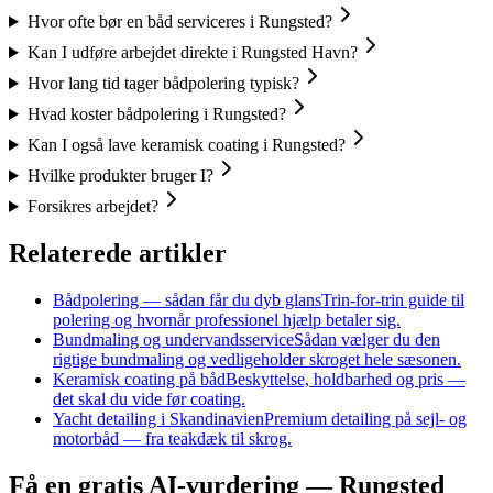
Hvor ofte bør en båd serviceres i Rungsted?
Kan I udføre arbejdet direkte i Rungsted Havn?
Hvor lang tid tager bådpolering typisk?
Hvad koster bådpolering i Rungsted?
Kan I også lave keramisk coating i Rungsted?
Hvilke produkter bruger I?
Forsikres arbejdet?
Relaterede artikler
Bådpolering — sådan får du dyb glans
Trin-for-trin guide til
polering og hvornår professionel hjælp betaler sig.
Bundmaling og undervandsservice
Sådan vælger du den
rigtige bundmaling og vedligeholder skroget hele sæsonen.
Keramisk coating på båd
Beskyttelse, holdbarhed og pris —
det skal du vide før coating.
Yacht detailing i Skandinavien
Premium detailing på sejl- og
motorbåd — fra teakdæk til skrog.
Få en gratis AI-vurdering — Rungsted