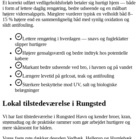
Et korrekt udført vedligeholdsforløb betaler sig hurtigt hjem — både
i form af lettere daglig rengøring, bedre udseende og en målbart
højere videresalgspris. Mæglere vurderer typisk en velholdt båd 8–
15 % højere end en sammenlignelig båd med synlig oxidation og
slidt antifouling.
Lettere rengøring i hverdagen — snavs og fugleklatter
slipper hurtigere
Højere gensalgsværdi og bedre indtryk hos potentielle
købere
Markant bedre udseende ved bro, i havnen og på vandet
Længere levetid på gelcoat, teak og antifouling
Stærkere beskyttelse mod UV, salt og biologiske
belægninger
Lokal tilstedeværelse i Rungsted
Vi har fast tilstedeværelse i Rungsted Havn og kender broer, kran,
strømudtag og de praktiske rammer som gør arbejdet hurtigere og
mere skånsomt for båden.
Vores faste rute dækker desuden Vedbæk, Hellerup og Humlebæk,