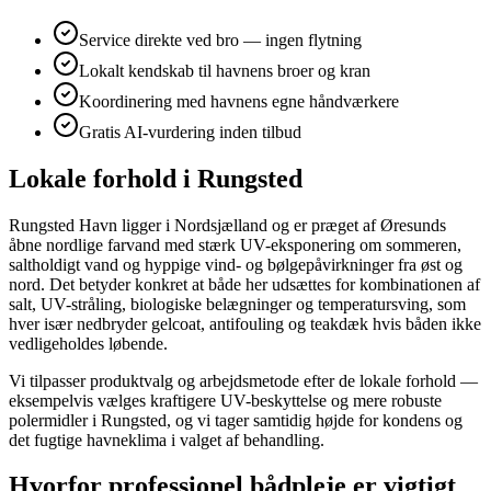
Service direkte ved bro — ingen flytning
Lokalt kendskab til havnens broer og kran
Koordinering med havnens egne håndværkere
Gratis AI-vurdering inden tilbud
Lokale forhold i Rungsted
Rungsted Havn ligger i Nordsjælland og er præget af Øresunds
åbne nordlige farvand med stærk UV-eksponering om sommeren,
saltholdigt vand og hyppige vind- og bølgepåvirkninger fra øst og
nord. Det betyder konkret at både her udsættes for kombinationen af
salt, UV-stråling, biologiske belægninger og temperatursving, som
hver især nedbryder gelcoat, antifouling og teakdæk hvis båden ikke
vedligeholdes løbende.
Vi tilpasser produktvalg og arbejdsmetode efter de lokale forhold —
eksempelvis vælges kraftigere UV-beskyttelse og mere robuste
polermidler i Rungsted, og vi tager samtidig højde for kondens og
det fugtige havneklima i valget af behandling.
Hvorfor professionel bådpleje er vigtigt