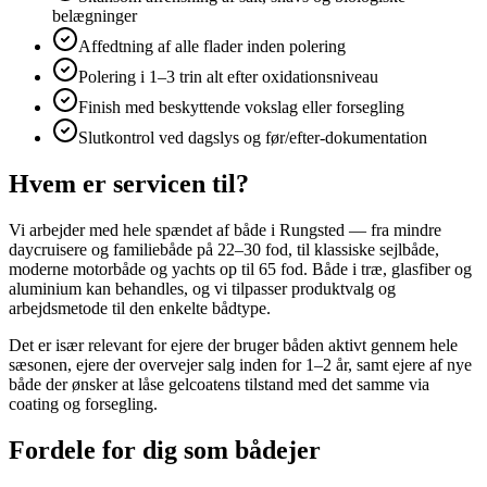
belægninger
Affedtning af alle flader inden polering
Polering i 1–3 trin alt efter oxidationsniveau
Finish med beskyttende vokslag eller forsegling
Slutkontrol ved dagslys og før/efter-dokumentation
Hvem er servicen til?
Vi arbejder med hele spændet af både i Rungsted — fra mindre
daycruisere og familiebåde på 22–30 fod, til klassiske sejlbåde,
moderne motorbåde og yachts op til 65 fod. Både i træ, glasfiber og
aluminium kan behandles, og vi tilpasser produktvalg og
arbejdsmetode til den enkelte bådtype.
Det er især relevant for ejere der bruger båden aktivt gennem hele
sæsonen, ejere der overvejer salg inden for 1–2 år, samt ejere af nye
både der ønsker at låse gelcoatens tilstand med det samme via
coating og forsegling.
Fordele for dig som bådejer