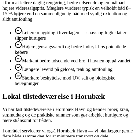
i form af lettere daglig rengøring, bedre udseende og en målbart
højere videresalgspris. Mæglere vurderer typisk en velholdt båd 8–
15 % højere end en sammenlignelig båd med synlig oxidation og
slidt antifouling.
Lettere rengøring i hverdagen — snavs og fugleklatter
slipper hurtigere
Højere gensalgsværdi og bedre indtryk hos potentielle
købere
Markant bedre udseende ved bro, i havnen og på vandet
Længere levetid på gelcoat, teak og antifouling
Stærkere beskyttelse mod UV, salt og biologiske
belægninger
Lokal tilstedeværelse i Hornbæk
Vi har fast tilstedeværelse i Hornbæk Havn og kender broer, kran,
strømudtag og de praktiske rammer som gør arbejdet hurtigere og
mere skånsomt for båden.
I området servicerer vi også Hornbæk Havn — vi planlægger gerne
flere både samme dag for at minimere transport og dele