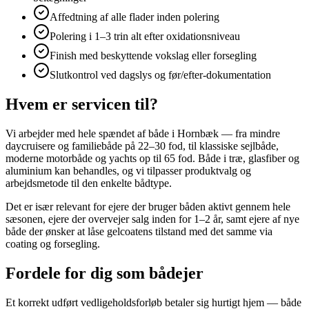
Affedtning af alle flader inden polering
Polering i 1–3 trin alt efter oxidationsniveau
Finish med beskyttende vokslag eller forsegling
Slutkontrol ved dagslys og før/efter-dokumentation
Hvem er servicen til?
Vi arbejder med hele spændet af både i Hornbæk — fra mindre
daycruisere og familiebåde på 22–30 fod, til klassiske sejlbåde,
moderne motorbåde og yachts op til 65 fod. Både i træ, glasfiber og
aluminium kan behandles, og vi tilpasser produktvalg og
arbejdsmetode til den enkelte bådtype.
Det er især relevant for ejere der bruger båden aktivt gennem hele
sæsonen, ejere der overvejer salg inden for 1–2 år, samt ejere af nye
både der ønsker at låse gelcoatens tilstand med det samme via
coating og forsegling.
Fordele for dig som bådejer
Et korrekt udført vedligeholdsforløb betaler sig hurtigt hjem — både