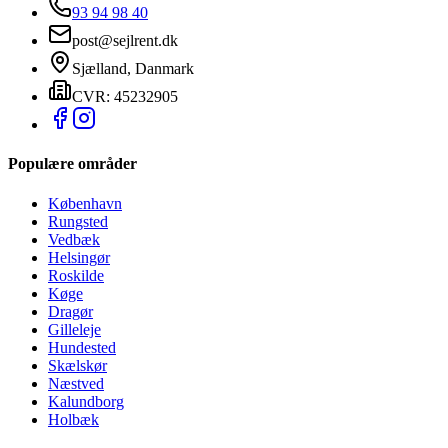
93 94 98 40
post@sejlrent.dk
Sjælland, Danmark
CVR: 45232905
Populære områder
København
Rungsted
Vedbæk
Helsingør
Roskilde
Køge
Dragør
Gilleleje
Hundested
Skælskør
Næstved
Kalundborg
Holbæk