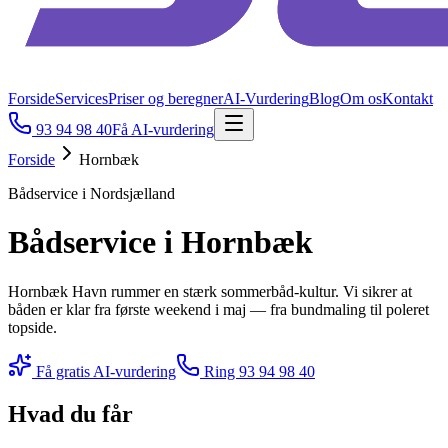
Forside
Services
Priser og beregner
AI-Vurdering
Blog
Om os
Kontakt
93 94 98 40
Få AI-vurdering
Forside
Hornbæk
Bådservice i Nordsjælland
Bådservice i Hornbæk
Hornbæk Havn rummer en stærk sommerbåd-kultur. Vi sikrer at
båden er klar fra første weekend i maj — fra bundmaling til poleret
topside.
Få gratis AI-vurdering
Ring
93 94 98 40
Hvad du får