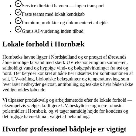
Service direkte i havnen — ingen transport
Faste teams med lokalt kendskab
Premium produkter og dokumenteret arbejde
Gratis AI-vurdering inden tilbud
Lokale forhold i Hornbæk
Hornbæks havne ligger i Nordsjælland og er præget af Øresunds
åbne nordlige farvand med stærk UV-eksponering om sommeren,
saltholdigt vand og hyppige vind- og bølgepåvirkninger fra øst og
nord. Det betyder konkret at både her udsættes for kombinationen af
salt, UV-stråling, biologiske belægninger og temperatursving, som
hver især nedbryder gelcoat, antifouling og teakdæk hvis båden ikke
vedligeholdes løbende.
Vi tilpasser produktvalg og arbejdsmetode efter de lokale forhold —
eksempelvis vælges kraftigere UV-beskyttelse og mere robuste
polermidler i Hornbæk, og vi tager samtidig højde for kondens og
det fugtige havneklima i valget af behandling.
Hvorfor professionel bådpleje er vigtigt