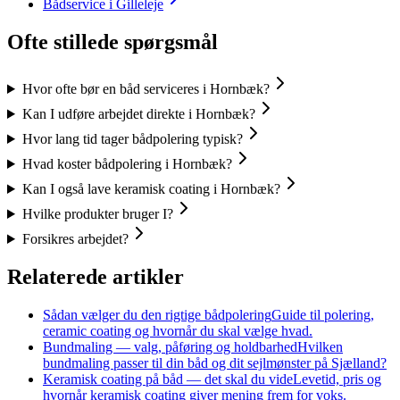
Bådservice i Gilleleje
Ofte stillede spørgsmål
Hvor ofte bør en båd serviceres i Hornbæk?
Kan I udføre arbejdet direkte i Hornbæk?
Hvor lang tid tager bådpolering typisk?
Hvad koster bådpolering i Hornbæk?
Kan I også lave keramisk coating i Hornbæk?
Hvilke produkter bruger I?
Forsikres arbejdet?
Relaterede artikler
Sådan vælger du den rigtige bådpolering
Guide til polering,
ceramic coating og hvornår du skal vælge hvad.
Bundmaling — valg, påføring og holdbarhed
Hvilken
bundmaling passer til din båd og dit sejlmønster på Sjælland?
Keramisk coating på båd — det skal du vide
Levetid, pris og
hvornår keramisk coating giver mening frem for voks.