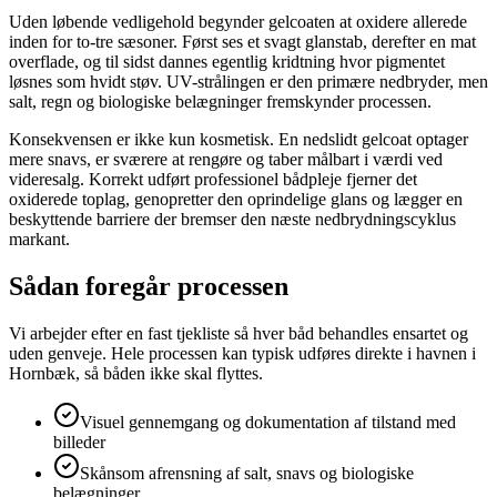
Uden løbende vedligehold begynder gelcoaten at oxidere allerede
inden for to-tre sæsoner. Først ses et svagt glanstab, derefter en mat
overflade, og til sidst dannes egentlig kridtning hvor pigmentet
løsnes som hvidt støv. UV-strålingen er den primære nedbryder, men
salt, regn og biologiske belægninger fremskynder processen.
Konsekvensen er ikke kun kosmetisk. En nedslidt gelcoat optager
mere snavs, er sværere at rengøre og taber målbart i værdi ved
videresalg. Korrekt udført professionel bådpleje fjerner det
oxiderede toplag, genopretter den oprindelige glans og lægger en
beskyttende barriere der bremser den næste nedbrydningscyklus
markant.
Sådan foregår processen
Vi arbejder efter en fast tjekliste så hver båd behandles ensartet og
uden genveje. Hele processen kan typisk udføres direkte i havnen i
Hornbæk, så båden ikke skal flyttes.
Visuel gennemgang og dokumentation af tilstand med
billeder
Skånsom afrensning af salt, snavs og biologiske
belægninger