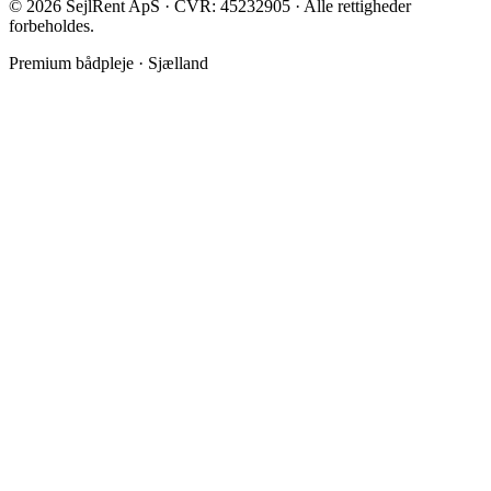
©
2026
SejlRent ApS · CVR: 45232905 · Alle rettigheder
forbeholdes.
Premium bådpleje · Sjælland