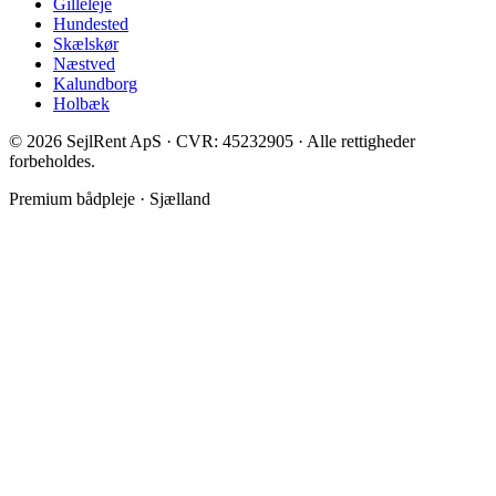
Gilleleje
Hundested
Skælskør
Næstved
Kalundborg
Holbæk
©
2026
SejlRent ApS · CVR: 45232905 · Alle rettigheder
forbeholdes.
Premium bådpleje · Sjælland