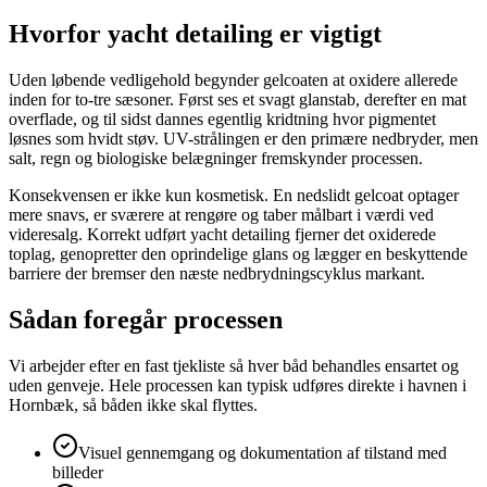
Hvorfor yacht detailing er vigtigt
Uden løbende vedligehold begynder gelcoaten at oxidere allerede
inden for to-tre sæsoner. Først ses et svagt glanstab, derefter en mat
overflade, og til sidst dannes egentlig kridtning hvor pigmentet
løsnes som hvidt støv. UV-strålingen er den primære nedbryder, men
salt, regn og biologiske belægninger fremskynder processen.
Konsekvensen er ikke kun kosmetisk. En nedslidt gelcoat optager
mere snavs, er sværere at rengøre og taber målbart i værdi ved
videresalg. Korrekt udført yacht detailing fjerner det oxiderede
toplag, genopretter den oprindelige glans og lægger en beskyttende
barriere der bremser den næste nedbrydningscyklus markant.
Sådan foregår processen
Vi arbejder efter en fast tjekliste så hver båd behandles ensartet og
uden genveje. Hele processen kan typisk udføres direkte i havnen i
Hornbæk, så båden ikke skal flyttes.
Visuel gennemgang og dokumentation af tilstand med
billeder