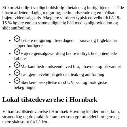
Et korrekt udført vedligeholdsforløb betaler sig hurtigt hjem — både
i form af lettere daglig rengøring, bedre udseende og en målbart
højere videresalgspris. Mæglere vurderer typisk en velholdt båd 8–
15 % højere end en sammenlignelig båd med synlig oxidation og
slidt antifouling.
Lettere rengøring i hverdagen — snavs og fugleklatter
slipper hurtigere
Højere gensalgsværdi og bedre indtryk hos potentielle
købere
Markant bedre udseende ved bro, i havnen og på vandet
Længere levetid på gelcoat, teak og antifouling
Stærkere beskyttelse mod UV, salt og biologiske
belægninger
Lokal tilstedeværelse i Hornbæk
Vi har fast tilstedeværelse i Hornbæk Havn og kender broer, kran,
strømudtag og de praktiske rammer som gør arbejdet hurtigere og
mere skånsomt for båden.