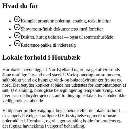
Hvad du får
Komplet program: polering, coating, teak, interiør
Showroom-finish dokumenteret med før/efter
Diskret, hurtig udførsel — også til sommerhusbåde
Reference-pakke til videresalg
Lokale forhold i Hornbæk
Hornbæks havne ligger i Nordsjælland og er præget af Øresunds
åbne nordlige farvand med stærk UV-eksponering om sommeren,
saltholdigt vand og hyppige vind- og bølgepåvirkninger fra øst og
nord. Det betyder konkret at både her udsættes for kombinationen af
salt, UV-stråling, biologiske belægninger og temperatursving, som
hver især nedbryder gelcoat, antifouling og teakdæk hvis båden ikke
vedligeholdes løbende.
Vi tilpasser produktvalg og arbejdsmetode efter de lokale forhold —
eksempelvis vælges kraftigere UV-beskyttelse og mere robuste
polermidler i Hornbæk, og vi tager samtidig højde for kondens og
det fugtige havneklima i valget af behandling.