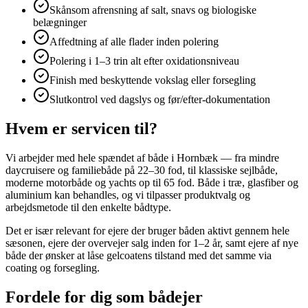
Skånsom afrensning af salt, snavs og biologiske
belægninger
Affedtning af alle flader inden polering
Polering i 1–3 trin alt efter oxidationsniveau
Finish med beskyttende vokslag eller forsegling
Slutkontrol ved dagslys og før/efter-dokumentation
Hvem er servicen til?
Vi arbejder med hele spændet af både i Hornbæk — fra mindre
daycruisere og familiebåde på 22–30 fod, til klassiske sejlbåde,
moderne motorbåde og yachts op til 65 fod. Både i træ, glasfiber og
aluminium kan behandles, og vi tilpasser produktvalg og
arbejdsmetode til den enkelte bådtype.
Det er især relevant for ejere der bruger båden aktivt gennem hele
sæsonen, ejere der overvejer salg inden for 1–2 år, samt ejere af nye
både der ønsker at låse gelcoatens tilstand med det samme via
coating og forsegling.
Fordele for dig som bådejer