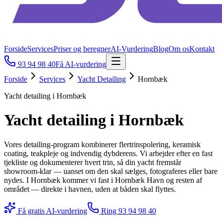
Forside
Services
Priser og beregner
AI-Vurdering
Blog
Om os
Kontakt
93 94 98 40
Få AI-vurdering
Forside
Services
Yacht Detailing
Hornbæk
Yacht detailing i Hornbæk
Yacht detailing i Hornbæk
Vores detailing-program kombinerer flertrinspolering, keramisk
coating, teakpleje og indvendig dybderens. Vi arbejder efter en fast
tjekliste og dokumenterer hvert trin, så din yacht fremstår
showroom-klar — uanset om den skal sælges, fotograferes eller bare
nydes. I Hornbæk kommer vi fast i Hornbæk Havn og resten af
området — direkte i havnen, uden at båden skal flyttes.
Få gratis AI-vurdering
Ring
93 94 98 40