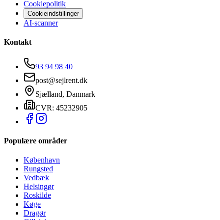
Cookiepolitik
Cookieindstillinger
AI-scanner
Kontakt
93 94 98 40
post@sejlrent.dk
Sjælland, Danmark
CVR: 45232905
Populære områder
København
Rungsted
Vedbæk
Helsingør
Roskilde
Køge
Dragør