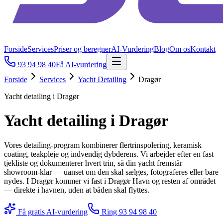
Forside
Services
Priser og beregner
AI-Vurdering
Blog
Om os
Kontakt
93 94 98 40
Få AI-vurdering
Forside
Services
Yacht Detailing
Dragør
Yacht detailing i Dragør
Yacht detailing i Dragør
Vores detailing-program kombinerer flertrinspolering, keramisk
coating, teakpleje og indvendig dybderens. Vi arbejder efter en fast
tjekliste og dokumenterer hvert trin, så din yacht fremstår
showroom-klar — uanset om den skal sælges, fotograferes eller bare
nydes. I Dragør kommer vi fast i Dragør Havn og resten af området
— direkte i havnen, uden at båden skal flyttes.
Få gratis AI-vurdering
Ring
93 94 98 40