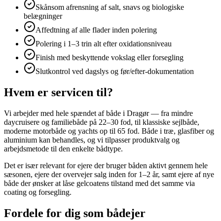
Skånsom afrensning af salt, snavs og biologiske
belægninger
Affedtning af alle flader inden polering
Polering i 1–3 trin alt efter oxidationsniveau
Finish med beskyttende vokslag eller forsegling
Slutkontrol ved dagslys og før/efter-dokumentation
Hvem er servicen til?
Vi arbejder med hele spændet af både i Dragør — fra mindre
daycruisere og familiebåde på 22–30 fod, til klassiske sejlbåde,
moderne motorbåde og yachts op til 65 fod. Både i træ, glasfiber og
aluminium kan behandles, og vi tilpasser produktvalg og
arbejdsmetode til den enkelte bådtype.
Det er især relevant for ejere der bruger båden aktivt gennem hele
sæsonen, ejere der overvejer salg inden for 1–2 år, samt ejere af nye
både der ønsker at låse gelcoatens tilstand med det samme via
coating og forsegling.
Fordele for dig som bådejer