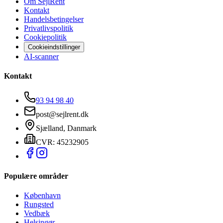
Om SejlRent
Kontakt
Handelsbetingelser
Privatlivspolitik
Cookiepolitik
Cookieindstillinger
AI-scanner
Kontakt
93 94 98 40
post@sejlrent.dk
Sjælland, Danmark
CVR: 45232905
Populære områder
København
Rungsted
Vedbæk
Helsingør