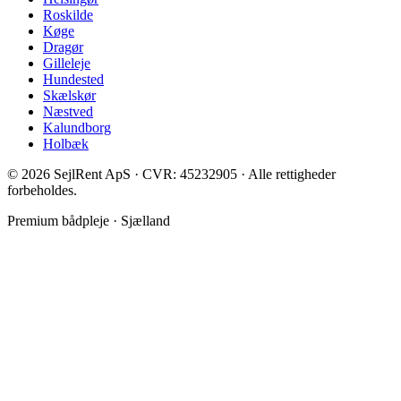
Roskilde
Køge
Dragør
Gilleleje
Hundested
Skælskør
Næstved
Kalundborg
Holbæk
©
2026
SejlRent ApS · CVR: 45232905 · Alle rettigheder
forbeholdes.
Premium bådpleje · Sjælland