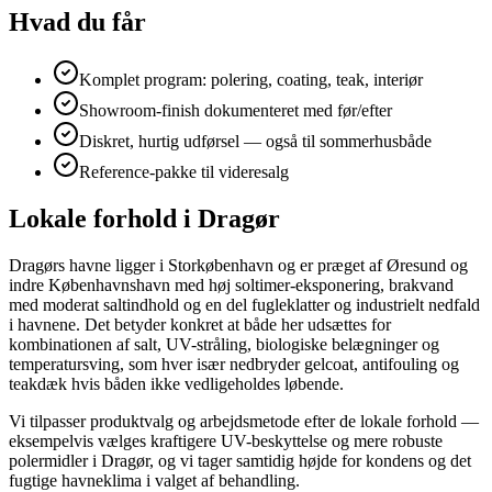
Hvad du får
Komplet program: polering, coating, teak, interiør
Showroom-finish dokumenteret med før/efter
Diskret, hurtig udførsel — også til sommerhusbåde
Reference-pakke til videresalg
Lokale forhold i Dragør
Dragørs havne ligger i Storkøbenhavn og er præget af Øresund og
indre Københavnshavn med høj soltimer-eksponering, brakvand
med moderat saltindhold og en del fugleklatter og industrielt nedfald
i havnene. Det betyder konkret at både her udsættes for
kombinationen af salt, UV-stråling, biologiske belægninger og
temperatursving, som hver især nedbryder gelcoat, antifouling og
teakdæk hvis båden ikke vedligeholdes løbende.
Vi tilpasser produktvalg og arbejdsmetode efter de lokale forhold —
eksempelvis vælges kraftigere UV-beskyttelse og mere robuste
polermidler i Dragør, og vi tager samtidig højde for kondens og det
fugtige havneklima i valget af behandling.