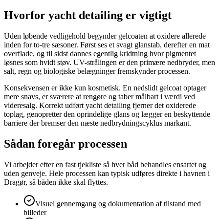
Hvorfor yacht detailing er vigtigt
Uden løbende vedligehold begynder gelcoaten at oxidere allerede
inden for to-tre sæsoner. Først ses et svagt glanstab, derefter en mat
overflade, og til sidst dannes egentlig kridtning hvor pigmentet
løsnes som hvidt støv. UV-strålingen er den primære nedbryder, men
salt, regn og biologiske belægninger fremskynder processen.
Konsekvensen er ikke kun kosmetisk. En nedslidt gelcoat optager
mere snavs, er sværere at rengøre og taber målbart i værdi ved
videresalg. Korrekt udført yacht detailing fjerner det oxiderede
toplag, genopretter den oprindelige glans og lægger en beskyttende
barriere der bremser den næste nedbrydningscyklus markant.
Sådan foregår processen
Vi arbejder efter en fast tjekliste så hver båd behandles ensartet og
uden genveje. Hele processen kan typisk udføres direkte i havnen i
Dragør, så båden ikke skal flyttes.
Visuel gennemgang og dokumentation af tilstand med
billeder