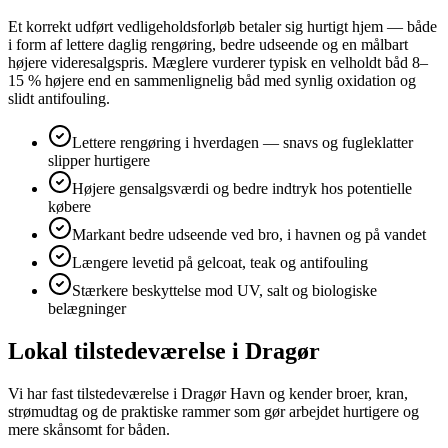
Et korrekt udført vedligeholdsforløb betaler sig hurtigt hjem — både
i form af lettere daglig rengøring, bedre udseende og en målbart
højere videresalgspris. Mæglere vurderer typisk en velholdt båd 8–
15 % højere end en sammenlignelig båd med synlig oxidation og
slidt antifouling.
Lettere rengøring i hverdagen — snavs og fugleklatter
slipper hurtigere
Højere gensalgsværdi og bedre indtryk hos potentielle
købere
Markant bedre udseende ved bro, i havnen og på vandet
Længere levetid på gelcoat, teak og antifouling
Stærkere beskyttelse mod UV, salt og biologiske
belægninger
Lokal tilstedeværelse i Dragør
Vi har fast tilstedeværelse i Dragør Havn og kender broer, kran,
strømudtag og de praktiske rammer som gør arbejdet hurtigere og
mere skånsomt for båden.