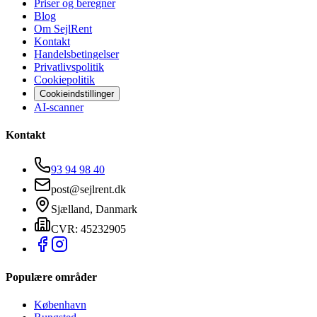
Priser og beregner
Blog
Om SejlRent
Kontakt
Handelsbetingelser
Privatlivspolitik
Cookiepolitik
Cookieindstillinger
AI-scanner
Kontakt
93 94 98 40
post@sejlrent.dk
Sjælland, Danmark
CVR: 45232905
Populære områder
København