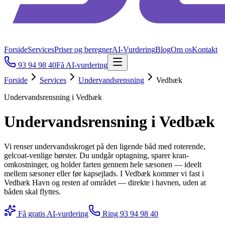
Forside
Services
Priser og beregner
AI-Vurdering
Blog
Om os
Kontakt
93 94 98 40
Få AI-vurdering
Forside
Services
Undervandsrensning
Vedbæk
Undervandsrensning i Vedbæk
Undervandsrensning i Vedbæk
Vi renser undervandsskroget på den ligende båd med roterende,
gelcoat-venlige børster. Du undgår optagning, sparer kran-
omkostninger, og holder farten gennem hele sæsonen — ideelt
mellem sæsoner eller før kapsejlads. I Vedbæk kommer vi fast i
Vedbæk Havn og resten af området — direkte i havnen, uden at
båden skal flyttes.
Få gratis AI-vurdering
Ring
93 94 98 40