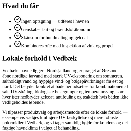
Hvad du får
Ingen optagning — udføres i havnen
Genskaber fart og brændstoføkonomi
Skånsom for bundmaling og gelcoat
Kombineres ofte med inspektion af zink og propel
Lokale forhold i Vedbæk
Vedbæks havne ligger i Nordsjælland og er præget af Øresunds
åbne nordlige farvand med stærk UV-eksponering om sommeren,
saltholdigt vand og hyppige vind- og bølgepåvirkninger fra øst og
nord. Det betyder konkret at både her udsættes for kombinationen af
salt, UV-stråling, biologiske belægninger og temperatursving, som
hver især nedbryder gelcoat, antifouling og teakdæk hvis båden ikke
vedligeholdes løbende.
Vi tilpasser produktvalg og arbejdsmetode efter de lokale forhold —
eksempelvis vælges kraftigere UV-beskyttelse og mere robuste
polermidler i Vedbæk, og vi tager samtidig højde for kondens og det
fugtige havneklima i valget af behandling.