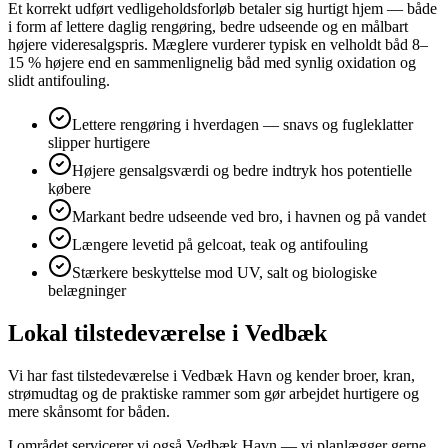
Et korrekt udført vedligeholdsforløb betaler sig hurtigt hjem — både
i form af lettere daglig rengøring, bedre udseende og en målbart
højere videresalgspris. Mæglere vurderer typisk en velholdt båd 8–
15 % højere end en sammenlignelig båd med synlig oxidation og
slidt antifouling.
Lettere rengøring i hverdagen — snavs og fugleklatter
slipper hurtigere
Højere gensalgsværdi og bedre indtryk hos potentielle
købere
Markant bedre udseende ved bro, i havnen og på vandet
Længere levetid på gelcoat, teak og antifouling
Stærkere beskyttelse mod UV, salt og biologiske
belægninger
Lokal tilstedeværelse i Vedbæk
Vi har fast tilstedeværelse i Vedbæk Havn og kender broer, kran,
strømudtag og de praktiske rammer som gør arbejdet hurtigere og
mere skånsomt for båden.
I området servicerer vi også Vedbæk Havn — vi planlægger gerne