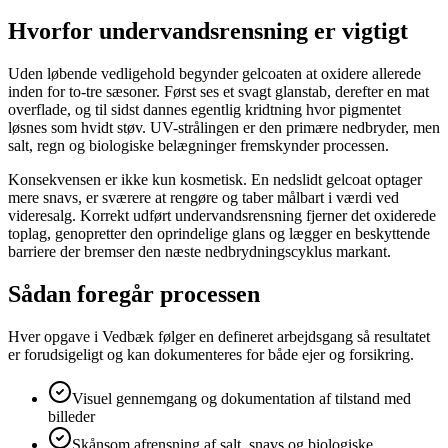
Hvorfor undervandsrensning er vigtigt
Uden løbende vedligehold begynder gelcoaten at oxidere allerede
inden for to-tre sæsoner. Først ses et svagt glanstab, derefter en mat
overflade, og til sidst dannes egentlig kridtning hvor pigmentet
løsnes som hvidt støv. UV-strålingen er den primære nedbryder, men
salt, regn og biologiske belægninger fremskynder processen.
Konsekvensen er ikke kun kosmetisk. En nedslidt gelcoat optager
mere snavs, er sværere at rengøre og taber målbart i værdi ved
videresalg. Korrekt udført undervandsrensning fjerner det oxiderede
toplag, genopretter den oprindelige glans og lægger en beskyttende
barriere der bremser den næste nedbrydningscyklus markant.
Sådan foregår processen
Hver opgave i Vedbæk følger en defineret arbejdsgang så resultatet
er forudsigeligt og kan dokumenteres for både ejer og forsikring.
Visuel gennemgang og dokumentation af tilstand med
billeder
Skånsom afrensning af salt, snavs og biologiske