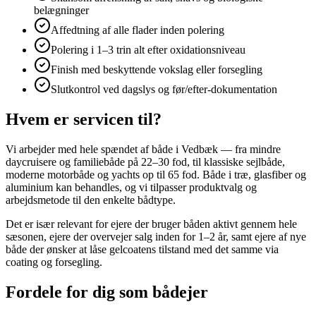
belægninger
Affedtning af alle flader inden polering
Polering i 1–3 trin alt efter oxidationsniveau
Finish med beskyttende vokslag eller forsegling
Slutkontrol ved dagslys og før/efter-dokumentation
Hvem er servicen til?
Vi arbejder med hele spændet af både i Vedbæk — fra mindre
daycruisere og familiebåde på 22–30 fod, til klassiske sejlbåde,
moderne motorbåde og yachts op til 65 fod. Både i træ, glasfiber og
aluminium kan behandles, og vi tilpasser produktvalg og
arbejdsmetode til den enkelte bådtype.
Det er især relevant for ejere der bruger båden aktivt gennem hele
sæsonen, ejere der overvejer salg inden for 1–2 år, samt ejere af nye
både der ønsker at låse gelcoatens tilstand med det samme via
coating og forsegling.
Fordele for dig som bådejer