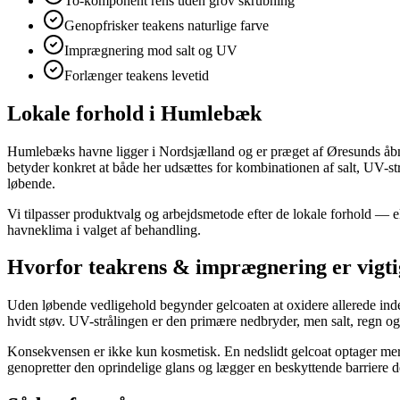
To-komponent rens uden grov skrubning
Genopfrisker teakens naturlige farve
Imprægnering mod salt og UV
Forlænger teakens levetid
Lokale forhold i Humlebæk
Humlebæks havne ligger i Nordsjælland og er præget af Øresunds åbn
betyder konkret at både her udsættes for kombinationen af salt, UV-s
løbende.
Vi tilpasser produktvalg og arbejdsmetode efter de lokale forhold — 
havneklima i valget af behandling.
Hvorfor teakrens & imprægnering er vigti
Uden løbende vedligehold begynder gelcoaten at oxidere allerede inden 
hvidt støv. UV-strålingen er den primære nedbryder, men salt, regn o
Konsekvensen er ikke kun kosmetisk. En nedslidt gelcoat optager mere
genopretter den oprindelige glans og lægger en beskyttende barriere