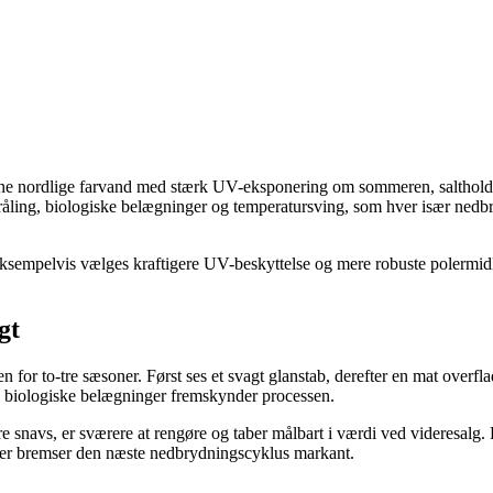
e nordlige farvand med stærk UV-eksponering om sommeren, saltholdig
tråling, biologiske belægninger og temperatursving, som hver især nedb
eksempelvis vælges kraftigere UV-beskyttelse og mere robuste polermid
gt
for to-tre sæsoner. Først ses et svagt glanstab, derefter en mat overfla
g biologiske belægninger fremskynder processen.
 snavs, er sværere at rengøre og taber målbart i værdi ved videresalg. 
 der bremser den næste nedbrydningscyklus markant.