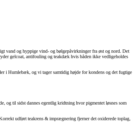
t vand og hyppige vind- og bølgepåvirkninger fra øst og nord. Det
ryder gelcoat, antifouling og teakdæk hvis båden ikke vedligeholdes
ler i Humlebæk, og vi tager samtidig højde for kondens og det fugtige
de, og til sidst dannes egentlig kridtning hvor pigmentet løsnes som
Korrekt udført teakrens & imprægnering fjerner det oxiderede toplag,