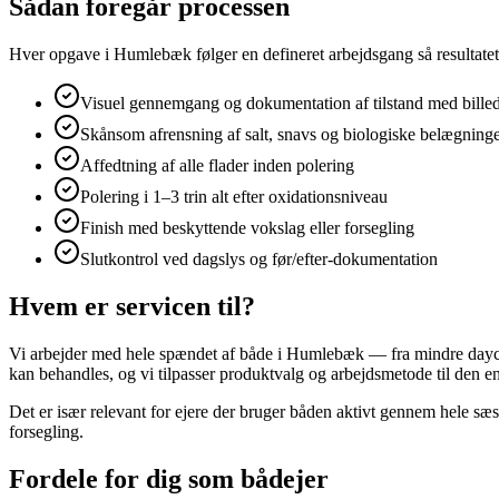
Sådan foregår processen
Hver opgave i Humlebæk følger en defineret arbejdsgang så resultatet 
Visuel gennemgang og dokumentation af tilstand med bille
Skånsom afrensning af salt, snavs og biologiske belægning
Affedtning af alle flader inden polering
Polering i 1–3 trin alt efter oxidationsniveau
Finish med beskyttende vokslag eller forsegling
Slutkontrol ved dagslys og før/efter-dokumentation
Hvem er servicen til?
Vi arbejder med hele spændet af både i Humlebæk — fra mindre daycrui
kan behandles, og vi tilpasser produktvalg og arbejdsmetode til den e
Det er især relevant for ejere der bruger båden aktivt gennem hele sæs
forsegling.
Fordele for dig som bådejer