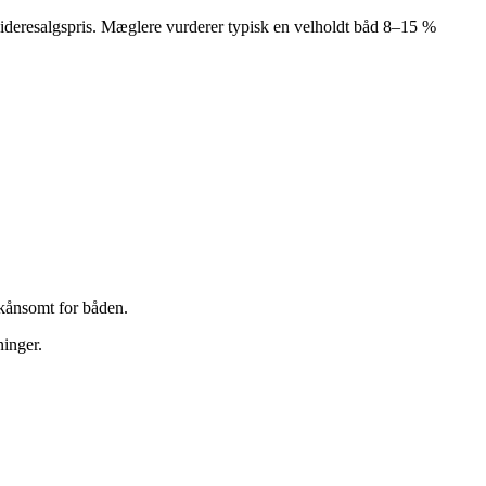
 videresalgspris. Mæglere vurderer typisk en velholdt båd 8–15 %
skånsomt for båden.
inger.