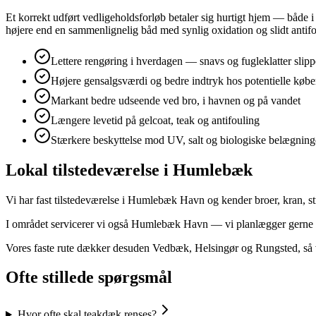
Et korrekt udført vedligeholdsforløb betaler sig hurtigt hjem — både 
højere end en sammenlignelig båd med synlig oxidation og slidt antifo
Lettere rengøring i hverdagen — snavs og fugleklatter slipp
Højere gensalgsværdi og bedre indtryk hos potentielle købe
Markant bedre udseende ved bro, i havnen og på vandet
Længere levetid på gelcoat, teak og antifouling
Stærkere beskyttelse mod UV, salt og biologiske belægning
Lokal tilstedeværelse i Humlebæk
Vi har fast tilstedeværelse i Humlebæk Havn og kender broer, kran, 
I området servicerer vi også Humlebæk Havn — vi planlægger gerne f
Vores faste rute dækker desuden Vedbæk, Helsingør og Rungsted, så 
Ofte stillede spørgsmål
Hvor ofte skal teakdæk renses?