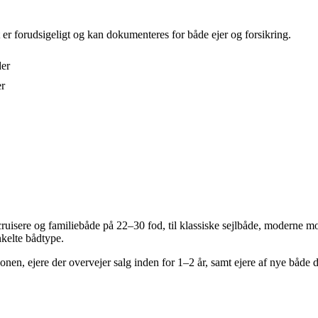
er forudsigeligt og kan dokumenteres for både ejer og forsikring.
der
er
sere og familiebåde på 22–30 fod, til klassiske sejlbåde, moderne mot
nkelte bådtype.
onen, ejere der overvejer salg inden for 1–2 år, samt ejere af nye både 