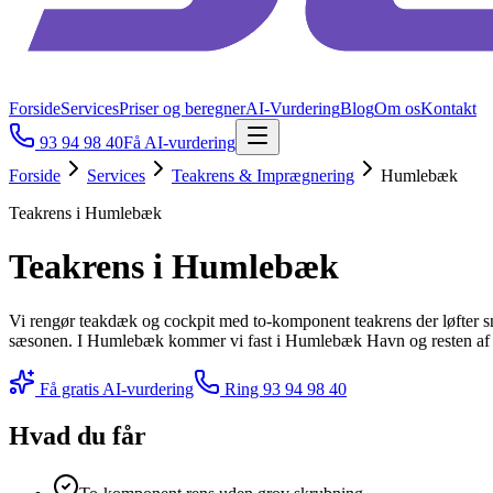
Forside
Services
Priser og beregner
AI-Vurdering
Blog
Om os
Kontakt
93 94 98 40
Få AI-vurdering
Forside
Services
Teakrens & Imprægnering
Humlebæk
Teakrens i Humlebæk
Teakrens i Humlebæk
Vi rengør teakdæk og cockpit med to-komponent teakrens der løfter sn
sæsonen. I Humlebæk kommer vi fast i Humlebæk Havn og resten af om
Få gratis AI-vurdering
Ring
93 94 98 40
Hvad du får