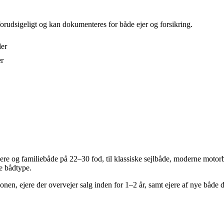
forudsigeligt og kan dokumenteres for både ejer og forsikring.
der
er
re og familiebåde på 22–30 fod, til klassiske sejlbåde, moderne motorb
te bådtype.
onen, ejere der overvejer salg inden for 1–2 år, samt ejere af nye både 