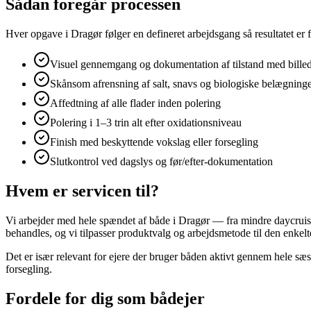
Sådan foregår processen
Hver opgave i Dragør følger en defineret arbejdsgang så resultatet er 
Visuel gennemgang og dokumentation af tilstand med bille
Skånsom afrensning af salt, snavs og biologiske belægning
Affedtning af alle flader inden polering
Polering i 1–3 trin alt efter oxidationsniveau
Finish med beskyttende vokslag eller forsegling
Slutkontrol ved dagslys og før/efter-dokumentation
Hvem er servicen til?
Vi arbejder med hele spændet af både i Dragør — fra mindre daycruise
behandles, og vi tilpasser produktvalg og arbejdsmetode til den enkel
Det er især relevant for ejere der bruger båden aktivt gennem hele sæs
forsegling.
Fordele for dig som bådejer