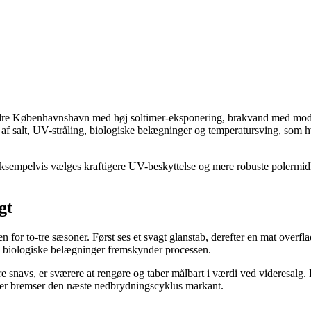
re Københavnshavn med høj soltimer-eksponering, brakvand med moderat 
af salt, UV-stråling, biologiske belægninger og temperatursving, som h
ksempelvis vælges kraftigere UV-beskyttelse og mere robuste polermidle
gt
for to-tre sæsoner. Først ses et svagt glanstab, derefter en mat overfla
g biologiske belægninger fremskynder processen.
 snavs, er sværere at rengøre og taber målbart i værdi ved videresalg. 
 der bremser den næste nedbrydningscyklus markant.