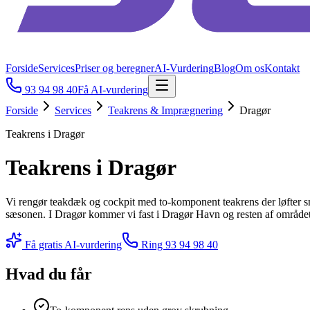
Forside
Services
Priser og beregner
AI-Vurdering
Blog
Om os
Kontakt
93 94 98 40
Få AI-vurdering
Forside
Services
Teakrens & Imprægnering
Dragør
Teakrens i Dragør
Teakrens i Dragør
Vi rengør teakdæk og cockpit med to-komponent teakrens der løfter sn
sæsonen. I Dragør kommer vi fast i Dragør Havn og resten af området 
Få gratis AI-vurdering
Ring
93 94 98 40
Hvad du får