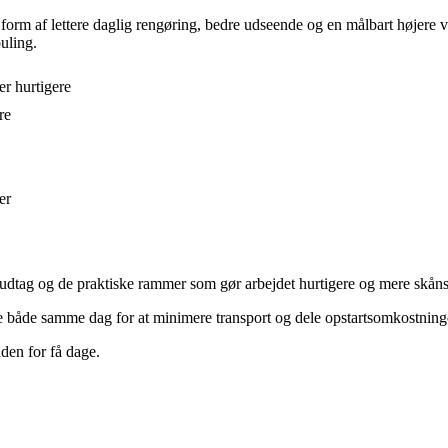
i form af lettere daglig rengøring, bedre udseende og en målbart højere
uling.
er hurtigere
re
er
ømudtag og de praktiske rammer som gør arbejdet hurtigere og mere skån
e både samme dag for at minimere transport og dele opstartsomkostning
den for få dage.