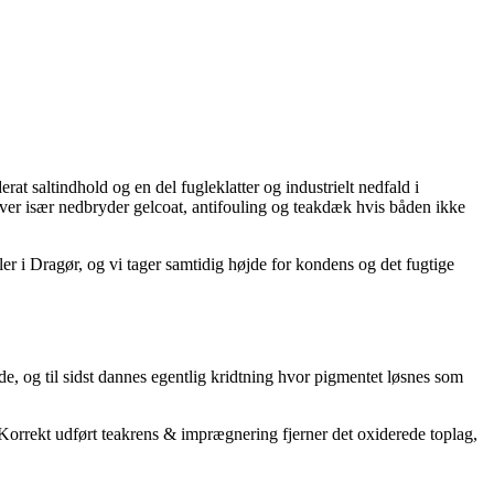
saltindhold og en del fugleklatter og industrielt nedfald i
ver især nedbryder gelcoat, antifouling og teakdæk hvis båden ikke
r i Dragør, og vi tager samtidig højde for kondens og det fugtige
de, og til sidst dannes egentlig kridtning hvor pigmentet løsnes som
Korrekt udført teakrens & imprægnering fjerner det oxiderede toplag,