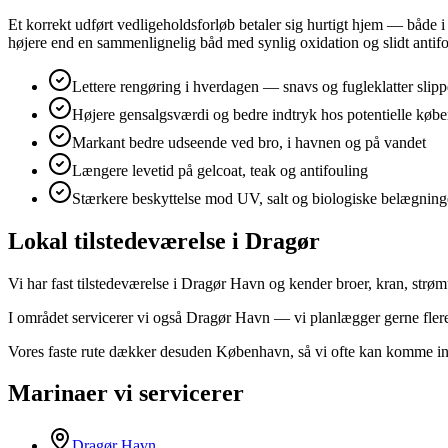
Et korrekt udført vedligeholdsforløb betaler sig hurtigt hjem — både 
højere end en sammenlignelig båd med synlig oxidation og slidt antifo
Lettere rengøring i hverdagen — snavs og fugleklatter slipp
Højere gensalgsværdi og bedre indtryk hos potentielle købe
Markant bedre udseende ved bro, i havnen og på vandet
Længere levetid på gelcoat, teak og antifouling
Stærkere beskyttelse mod UV, salt og biologiske belægning
Lokal tilstedeværelse i Dragør
Vi har fast tilstedeværelse i Dragør Havn og kender broer, kran, str
I området servicerer vi også Dragør Havn — vi planlægger gerne fler
Vores faste rute dækker desuden København, så vi ofte kan komme in
Marinaer vi servicerer
Dragør Havn