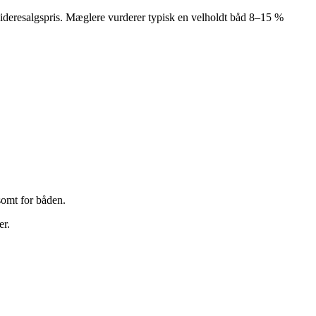
 videresalgspris. Mæglere vurderer typisk en velholdt båd 8–15 %
somt for båden.
er.