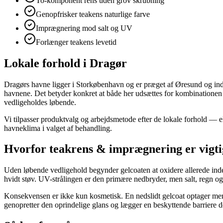
To-komponent rens uden grov skrubning
Genopfrisker teakens naturlige farve
Imprægnering mod salt og UV
Forlænger teakens levetid
Lokale forhold i Dragør
Dragørs havne ligger i Storkøbenhavn og er præget af Øresund og ind
havnene. Det betyder konkret at både her udsættes for kombinationen 
vedligeholdes løbende.
Vi tilpasser produktvalg og arbejdsmetode efter de lokale forhold — e
havneklima i valget af behandling.
Hvorfor teakrens & imprægnering er vigti
Uden løbende vedligehold begynder gelcoaten at oxidere allerede inden 
hvidt støv. UV-strålingen er den primære nedbryder, men salt, regn o
Konsekvensen er ikke kun kosmetisk. En nedslidt gelcoat optager mere
genopretter den oprindelige glans og lægger en beskyttende barriere