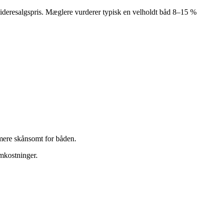
 videresalgspris. Mæglere vurderer typisk en velholdt båd 8–15 %
 mere skånsomt for båden.
mkostninger.