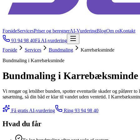
Forside
Services
Priser og beregner
AI-Vurdering
Blog
Om os
Kontakt
93 94 98 40
Få AI-vurdering
Forside
Services
Bundmaling
Karrebæksminde
Bundmaling i Karrebæksminde
Bundmaling i Karrebæksminde
Vi rengør og letsliber bunden, spotter eventuelle skader og påfører to
søsætning, så din båd er klar til vandet uden ventetid. I Karrebæksm
Få gratis AI-vurdering
Ring
93 94 98 40
Hvad du får