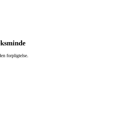
æksminde
en forpligtelse.