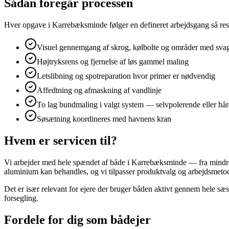
Sådan foregår processen
Hver opgave i Karrebæksminde følger en defineret arbejdsgang så resul
Visuel gennemgang af skrog, kølbolte og områder med sva
Højtryksrens og fjernelse af løs gammel maling
Letslibning og spotreparation hvor primer er nødvendig
Affedtning og afmaskning af vandlinje
To lag bundmaling i valgt system — selvpolerende eller hå
Søsætning koordineres med havnens kran
Hvem er servicen til?
Vi arbejder med hele spændet af både i Karrebæksminde — fra mindre d
aluminium kan behandles, og vi tilpasser produktvalg og arbejdsmetod
Det er især relevant for ejere der bruger båden aktivt gennem hele sæs
forsegling.
Fordele for dig som bådejer