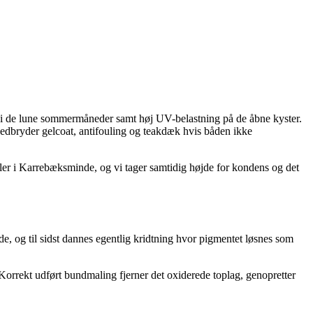
 i de lune sommermåneder samt høj UV-belastning på de åbne kyster.
nedbryder gelcoat, antifouling og teakdæk hvis båden ikke
ler i Karrebæksminde, og vi tager samtidig højde for kondens og det
de, og til sidst dannes egentlig kridtning hvor pigmentet løsnes som
Korrekt udført bundmaling fjerner det oxiderede toplag, genopretter