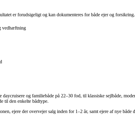
tatet er forudsigeligt og kan dokumenteres for både ejer og forsikring.
g vedhæftning
rd
aycruisere og familiebåde på 22–30 fod, til klassiske sejlbåde, modern
e til den enkelte bådtype.
onen, ejere der overvejer salg inden for 1–2 år, samt ejere af nye både 