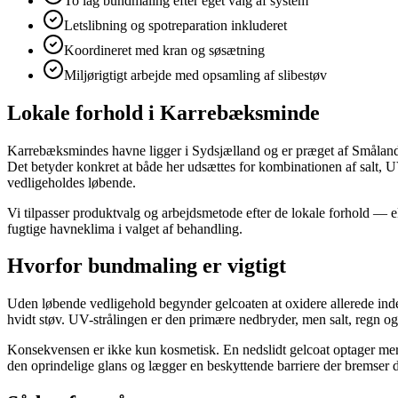
To lag bundmaling efter eget valg af system
Letslibning og spotreparation inkluderet
Koordineret med kran og søsætning
Miljørigtigt arbejde med opsamling af slibestøv
Lokale forhold i Karrebæksminde
Karrebæksmindes havne ligger i Sydsjælland og er præget af Småland
Det betyder konkret at både her udsættes for kombinationen af salt, 
vedligeholdes løbende.
Vi tilpasser produktvalg og arbejdsmetode efter de lokale forhold — 
fugtige havneklima i valget af behandling.
Hvorfor bundmaling er vigtigt
Uden løbende vedligehold begynder gelcoaten at oxidere allerede inden 
hvidt støv. UV-strålingen er den primære nedbryder, men salt, regn o
Konsekvensen er ikke kun kosmetisk. En nedslidt gelcoat optager mere 
den oprindelige glans og lægger en beskyttende barriere der bremser