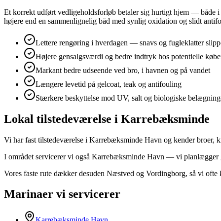
Et korrekt udført vedligeholdsforløb betaler sig hurtigt hjem — både 
højere end en sammenlignelig båd med synlig oxidation og slidt antifo
Lettere rengøring i hverdagen — snavs og fugleklatter slipp
Højere gensalgsværdi og bedre indtryk hos potentielle købe
Markant bedre udseende ved bro, i havnen og på vandet
Længere levetid på gelcoat, teak og antifouling
Stærkere beskyttelse mod UV, salt og biologiske belægning
Lokal tilstedeværelse i Karrebæksminde
Vi har fast tilstedeværelse i Karrebæksminde Havn og kender broer, 
I området servicerer vi også Karrebæksminde Havn — vi planlægger ge
Vores faste rute dækker desuden Næstved og Vordingborg, så vi ofte
Marinaer vi servicerer
Karrebæksminde Havn