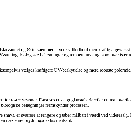
sfarvandet og Østersøen med lavere saltindhold men kraftig algevækst
UV-stråling, biologiske belægninger og temperatursving, som hver især 
eksempelvis vælges kraftigere UV-beskyttelse og mere robuste polermid
for to-tre sæsoner. Først ses et svagt glanstab, derefter en mat overfla
g biologiske belægninger fremskynder processen.
snavs, er sværere at rengøre og taber målbart i værdi ved videresalg. 
 den næste nedbrydningscyklus markant.